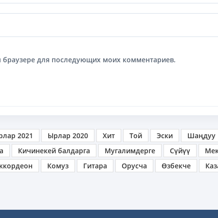
том браузере для последующих моих комментариев.
рлар 2021
Ырлар 2020
Хит
Той
Эски
Шаңдуу
а
Кичинекей балдарга
Мугалимдерге
Сүйүү
Ме
ккордеон
Комуз
Гитара
Орусча
Өзбекче
Каз