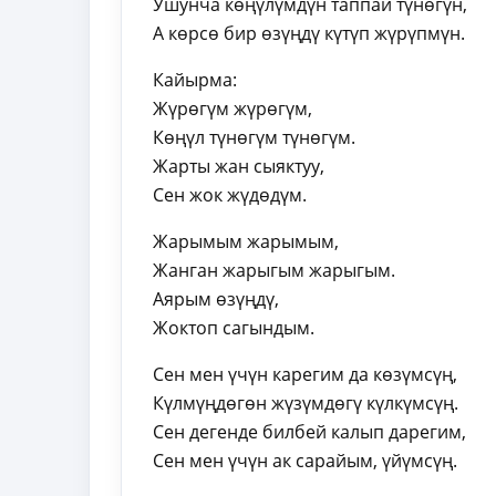
Ушунча көңүлүмдүн таппай түнөгүн,
А көрсө бир өзүңдү күтүп жүрүпмүн.
Кайырма:
Жүрөгүм жүрөгүм,
Көңүл түнөгүм түнөгүм.
Жарты жан сыяктуу,
Сен жок жүдөдүм.
Жарымым жарымым,
Жанган жарыгым жарыгым.
Аярым өзүңдү,
Жоктоп сагындым.
Сен мен үчүн карегим да көзүмсүң,
Күлмүңдөгөн жүзүмдөгү күлкүмсүң.
Сен дегенде билбей калып дарегим,
Сен мен үчүн ак сарайым, үйүмсүң.