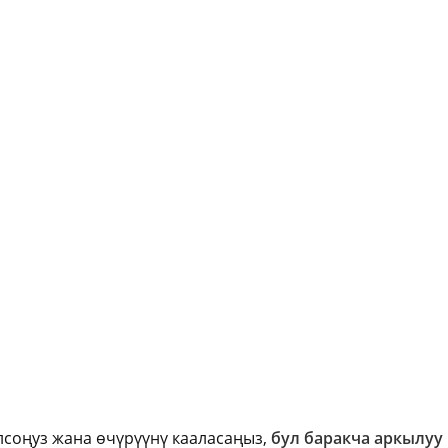
олсоңуз жана өчүрүүнү кааласаңыз,
бул баракча аркылуу