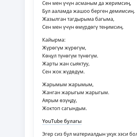
Сен мен үчүн асманым да жеримсиң,
Бул ааламда жашоо берген демимсиң.
Жазылган тагдырыма багыма,
Сен мен үчүн өмүрдөгү теңимсиң.
Кайырма:
Жүрөгүм жүрөгүм,
Көңүл түнөгүм түнөгүм.
Жарты жан сыяктуу,
Сен жок жүдөдүм.
Жарымым жарымым,
Жанган жарыгым жарыгым.
Аярым өзүңдү,
Жоктоп сагындым.
YouTube булагы
Эгер сиз бул материалдын укук ээси б