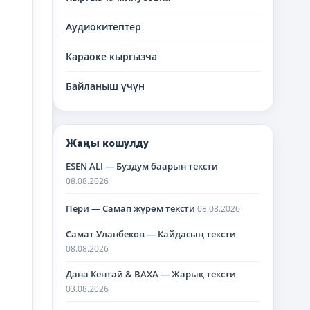
Аудиокитептер
Караоке кыргызча
Байланыш үчүн
Жаңы кошулду
ESEN ALI — Буздум баарын тексти
08.08.2026
Пери — Самап жүрөм тексти
08.08.2026
Самат Уланбеков — Кайдасың тексти
08.08.2026
Дана Кентай & BAXA — Жарық тексти
03.08.2026