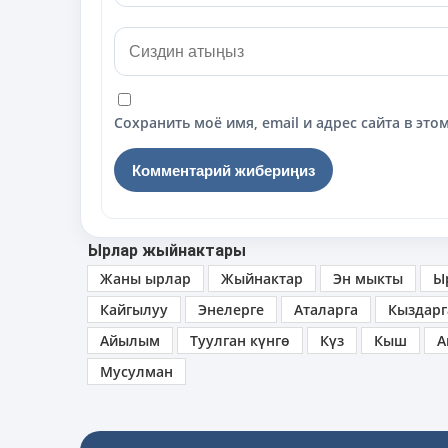
Сохранить моё имя, email и адрес сайта в э
Ырлар жыйнактары
Жаны ырлар
Жыйнактар
Эн мыкты
Ы
Кайгылуу
Энелерге
Аталарга
Кыздарг
Айылым
Туулган күнгө
Күз
Кыш
А
Мусулман