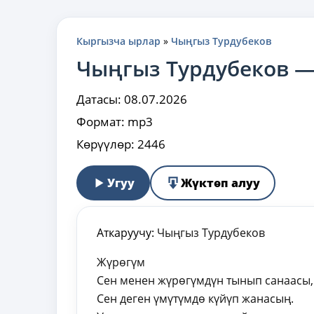
Кыргызча ырлар
»
Чыңгыз Турдубеков
Чыңгыз Турдубеков 
Датасы:
08.07.2026
Формат:
mp3
Көрүүлөр:
2446
Угуу
Жүктөп алуу
Аткаруучу:
Чыңгыз Турдубеков
Жүрөгүм
Сен менен жүрөгүмдүн тынып санаасы,
Сен деген үмүтүмдө күйүп жанасың.