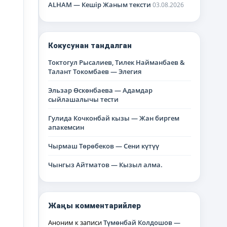
ALHAM — Кешір Жаным тексти
03.08.2026
Кокусунан тандалган
Токтогул Рысалиев, Тилек Найманбаев &
Талант Токомбаев — Элегия
Эльзар Өскөнбаева — Адамдар
сыйлашалычы тести
Гулида Кочконбай кызы — Жан биргем
апакемсин
Чырмаш Төрөбеков — Сени күтүү
Чынгыз Айтматов — Кызыл алма.
Жаңы комментарийлер
Аноним
к записи
Түмөнбай Колдошов —