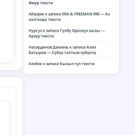
Өмүр тексти
Айзирек
к записи
ERA & FREEMAN 996 — Аз
калганда тексти
Нургул
к записи
Гүлбү Ороскул кызы —
Арзуу тексти
Насирдинов Даниэль
к записи
Азиз
Батыров — Сүйүү таптым сүйүнчү
Алибек
к записи
Кызыл гүл тексти