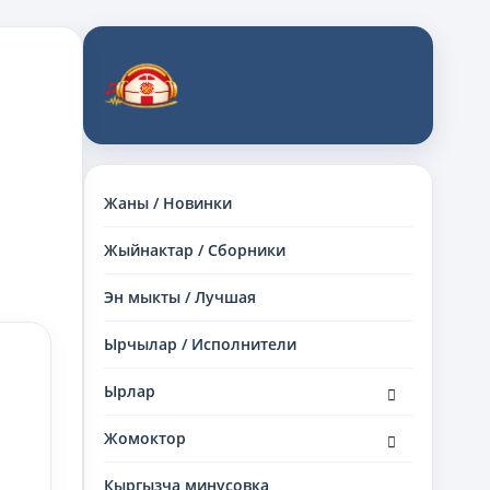
Жаны / Новинки
Жыйнактар / Сборники
Эн мыкты / Лучшая
Ырчылар / Исполнители
раскрыть
Ырлар
дочернее
меню
раскрыть
Жомоктор
дочернее
меню
Кыргызча минусовка