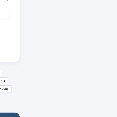
кен
акча