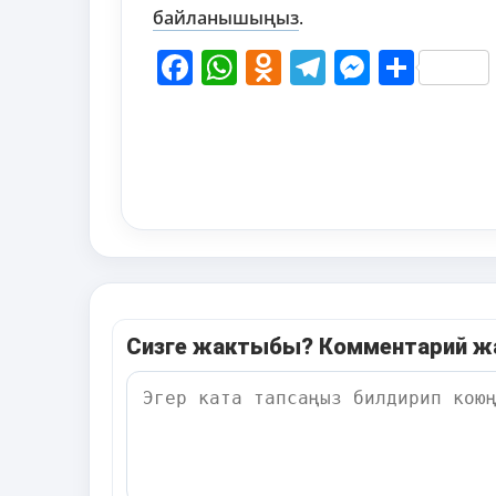
байланышыңыз
.
Facebook
WhatsApp
Odnoklassni
Telegram
Messen
Shar
Сизге жактыбы? Комментарий 