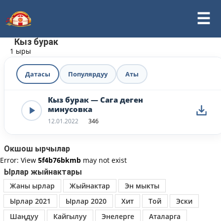
Кыз бурак
1 ыры
Датасы
Популярдуу
Аты
Кыз бурак — Сага деген
минусовка
12.01.2022
346
Окшош ырчылар
Error: View
5f4b76bkmb
may not exist
Ырлар жыйнактары
Жаны ырлар
Жыйнактар
Эн мыкты
Ырлар 2021
Ырлар 2020
Хит
Той
Эски
Шаңдуу
Кайгылуу
Энелерге
Аталарга