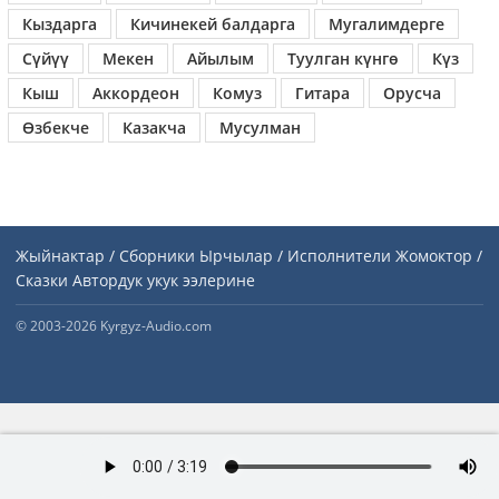
Кыздарга
Кичинекей балдарга
Мугалимдерге
Сүйүү
Мекен
Айылым
Туулган күнгө
Күз
Кыш
Аккордеон
Комуз
Гитара
Орусча
Өзбекче
Казакча
Мусулман
Жыйнактар / Сборники
Ырчылар / Исполнители
Жомоктор /
Сказки
Автордук укук ээлерине
© 2003-2026 Kyrgyz-Audio.com