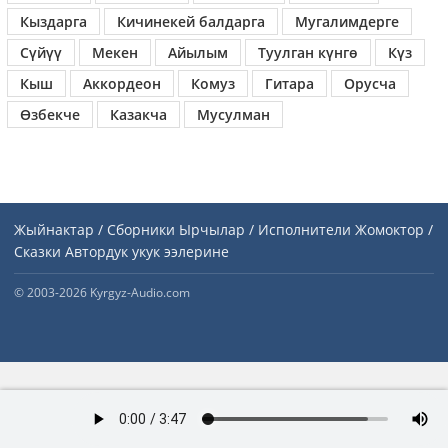
Кыздарга
Кичинекей балдарга
Мугалимдерге
Сүйүү
Мекен
Айылым
Туулган күнгө
Күз
Кыш
Аккордеон
Комуз
Гитара
Орусча
Өзбекче
Казакча
Мусулман
Жыйнактар / Сборники
Ырчылар / Исполнители
Жомоктор /
Сказки
Автордук укук ээлерине
© 2003-2026 Kyrgyz-Audio.com