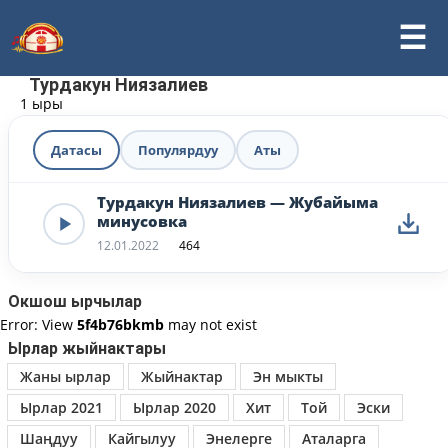
Турдакун Ниязалиев
1 ыры
Датасы
Популярдуу
Аты
Турдакун Ниязалиев — Жубайыма
минусовка
12.01.2022
464
Окшош ырчылар
Error: View
5f4b76bkmb
may not exist
Ырлар жыйнактары
Жаны ырлар
Жыйнактар
Эн мыкты
Ырлар 2021
Ырлар 2020
Хит
Той
Эски
Шаңдуу
Кайгылуу
Энелерге
Аталарга