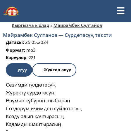
Кыргызча ырлар
»
Майрамбек Султанов
Майрамбек Султанов — Сүрдөтөсүң тексти
Датасы:
25.05.2024
Формат:
mp3
Көрүүлөр:
221
Жүктөп алуу
Угуу
Сезимди гүлдөтөсүң
Жүрөктү сүрдөтөсүң
Өзүмчө күбүрөп шыбырап
Сөздөрүм ичимден сүйлөтөсүң
Көздү алып качтырасың
Кадамды шаштырасың