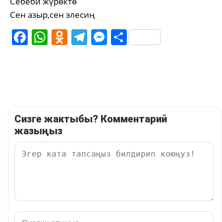
Себеби жүрөктө
Сен азыр,сен элесиң
Facebook
WhatsApp
Odnoklassniki
Telegram
Messenger
Share
Сизге жактыбы? Комментарий
жазыңыз