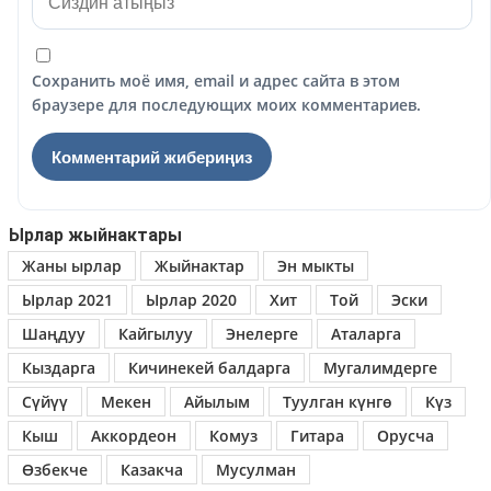
Сохранить моё имя, email и адрес сайта в этом
браузере для последующих моих комментариев.
Ырлар жыйнактары
Жаны ырлар
Жыйнактар
Эн мыкты
Ырлар 2021
Ырлар 2020
Хит
Той
Эски
Шаңдуу
Кайгылуу
Энелерге
Аталарга
Кыздарга
Кичинекей балдарга
Мугалимдерге
Сүйүү
Мекен
Айылым
Туулган күнгө
Күз
Кыш
Аккордеон
Комуз
Гитара
Орусча
Өзбекче
Казакча
Мусулман