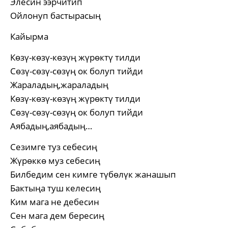
Элесин ээрчитип
Ойлонуп бастырасың
Кайырма
Көзү-көзү-көзүң жүрөктү тилди
Сөзү-сөзү-сөзүң ок болуп тийди
Жараладың,жараладың
Көзү-көзү-көзүң жүрөктү тилди
Сөзү-сөзү-сөзүң ок болуп тийди
Аябадың,аябадың…
Сезимге туз себесиң
Жүрөккө муз себесиң
Билбедим сен кимге түбөлүк жанашып
Бактыңа туш келесиң
Ким мага не дебесин
Сен мага дем бересиң