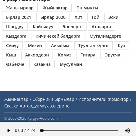
Жаны ырлар
Жыйнактар
Эн мыкты
Ырлар 2021
Ырлар 2020
Хит
Той
Эски
Шаңдуу
Кайгылуу
Энелерге
Аталарга
Кыздарга
Кичинекей балдарга
Мугалимдерге
Сүйүү
Мекен
Айылым
Туулган күнгө
Күз
Кыш
Аккордеон
Комуз
Гитара
Орусча
Өзбекче
Казакча
Мусулман
Жыйнактар / Сборники
Ырчылар / Исполнители
Жомоктор /
Сказки
Автордук укук ээлерине
© 2003-2026 Kyrgyz-Audio.com