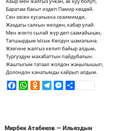
Азыр мен жалгыз учкан, ак куу болуп,
Баратам бакыт издеп Памир көздөй.
Сен эзсен кусалыкка сезимимди,
Жаздагы салкын желден, кабар улай.
Мен жокто сылай жүр деп саамайыңан,
Тапшырдым Ысык-Көлдүн шамалына.
Жээгине жалгыз келип байыр алдым,
Тургуздум махабаттын пайдубалын.
Жаштыгым татаал жолдон жаңылышып,
Долондон канатымды кайрып алдым.
Facebook
WhatsApp
Odnoklassniki
Telegram
Messenger
Share
Мирбек Атабеков — Ильяздын