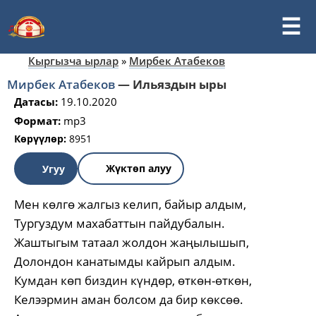
Кыргызча ырлар
»
Мирбек Атабеков
Мирбек Атабеков
—
Ильяздын ыры
Датасы:
19.10.2020
Формат:
mp3
Көрүүлөр:
8951
Жүктөп алуу
Угуу
Мен көлгө жалгыз келип, байыр алдым,
Тургуздум махабаттын пайдубалын.
Жаштыгым татаал жолдон жаңылышып,
Долондон канатымды кайрып алдым.
Кумдан көп биздин күндөр, өткөн-өткөн,
Келээрмин аман болсом да бир көксөө.