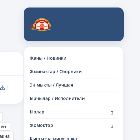
Жаны / Новинки
Жыйнактар / Сборники
Эн мыкты / Лучшая
Ырчылар / Исполнители
раскрыть
Ырлар
дочернее
меню
раскрыть
Жомоктор
кен
дочернее
меню
акча
Кыргызча минусовка