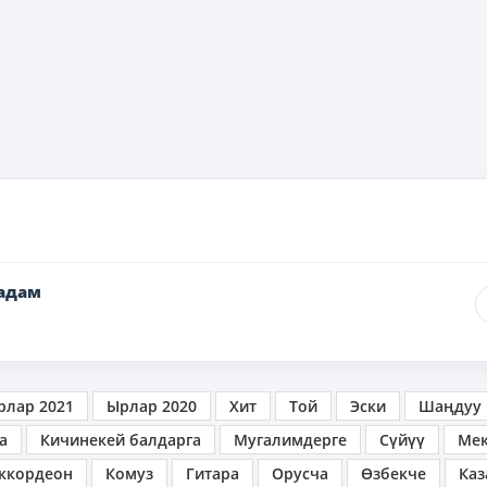
адам
рлар 2021
Ырлар 2020
Хит
Той
Эски
Шаңдуу
а
Кичинекей балдарга
Мугалимдерге
Сүйүү
Ме
ккордеон
Комуз
Гитара
Орусча
Өзбекче
Каз