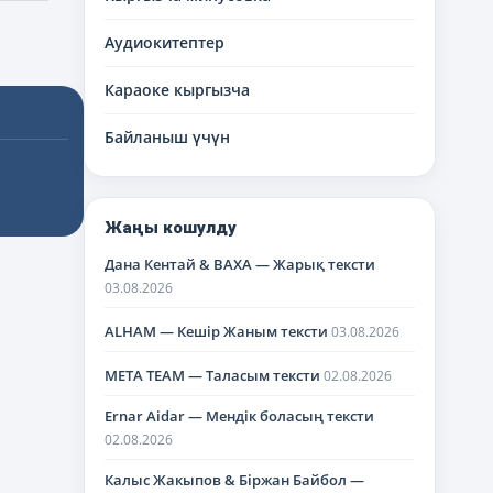
Аудиокитептер
Караоке кыргызча
Байланыш үчүн
Жаңы кошулду
Дана Кентай & BAXA — Жарық тексти
03.08.2026
ALHAM — Кешір Жаным тексти
03.08.2026
META TEAM — Таласым тексти
02.08.2026
Ernar Aidar — Мендік боласың тексти
02.08.2026
Калыс Жакыпов & Біржан Байбол —