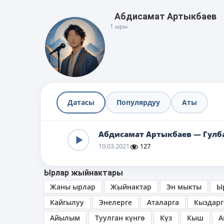
Абдисамат Артыкбаев
1 ыры
Датасы
Популярдуу
Аты
Абдисамат Артыкбаев — Гулб
10.03.2021
127
Ырлар жыйнактары
Жаны ырлар
Жыйнактар
Эн мыкты
Ы
Кайгылуу
Энелерге
Аталарга
Кыздарг
Айылым
Туулган күнгө
Күз
Кыш
А