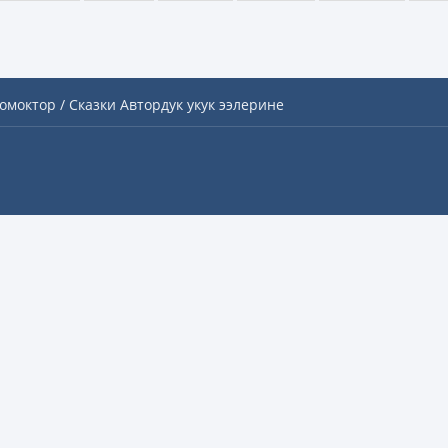
омоктор / Сказки
Автордук укук ээлерине