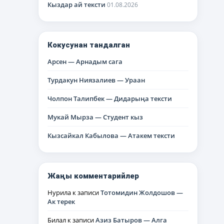
Кыздар ай тексти
01.08.2026
Кокусунан тандалган
Арсен — Арнадым сага
Турдакун Ниязалиев — Ураан
Чолпон Талипбек — Дидарыңа тексти
Мукай Мырза — Студент кыз
Кызсайкал Кабылова — Атакем тексти
Жаңы комментарийлер
Нурила
к записи
Тотомидин Жолдошов —
Ак терек
Билал
к записи
Азиз Батыров — Алга