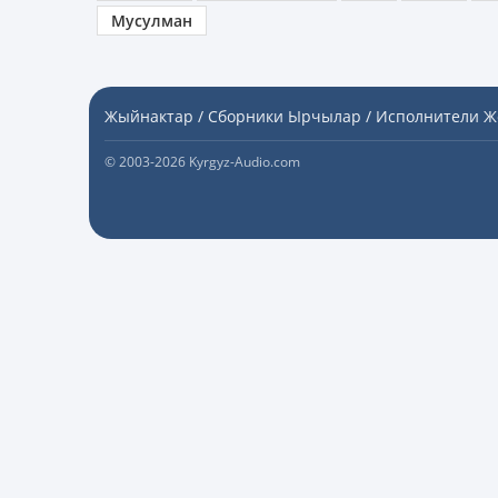
Мусулман
Жыйнактар / Сборники
Ырчылар / Исполнители
Ж
© 2003-2026 Kyrgyz-Audio.com