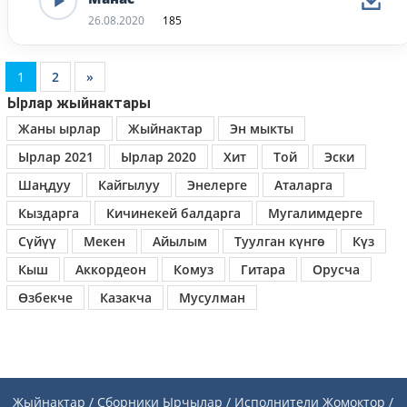
26.08.2020
185
1
2
»
Ырлар жыйнактары
Жаны ырлар
Жыйнактар
Эн мыкты
Ырлар 2021
Ырлар 2020
Хит
Той
Эски
Шаңдуу
Кайгылуу
Энелерге
Аталарга
Кыздарга
Кичинекей балдарга
Мугалимдерге
Сүйүү
Мекен
Айылым
Туулган күнгө
Күз
Кыш
Аккордеон
Комуз
Гитара
Орусча
Өзбекче
Казакча
Мусулман
Жыйнактар / Сборники
Ырчылар / Исполнители
Жомоктор /