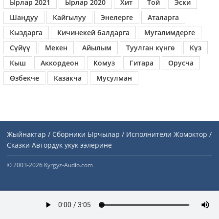
Ырлар 2021
Ырлар 2020
Хит
Той
Эски
Шаңдуу
Кайгылуу
Энелерге
Аталарга
Кыздарга
Кичинекей балдарга
Мугалимдерге
Сүйүү
Мекен
Айылым
Туулган күнгө
Күз
Кыш
Аккордеон
Комуз
Гитара
Орусча
Өзбекче
Казакча
Мусулман
Жыйнактар / Сборники
Ырчылар / Исполнители
Жомоктор /
Сказки
Автордук укук ээлерине
© 2003-2026 Kyrgyz-Audio.com