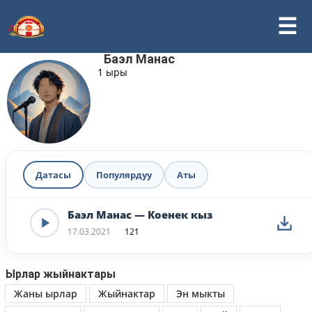
Баэл Манас
1 ыры
Датасы
Популярдуу
Аты
Баэл Манас — Коенек кыз
17.03.2021
121
Ырлар жыйнактары
Жаны ырлар
Жыйнактар
Эн мыкты