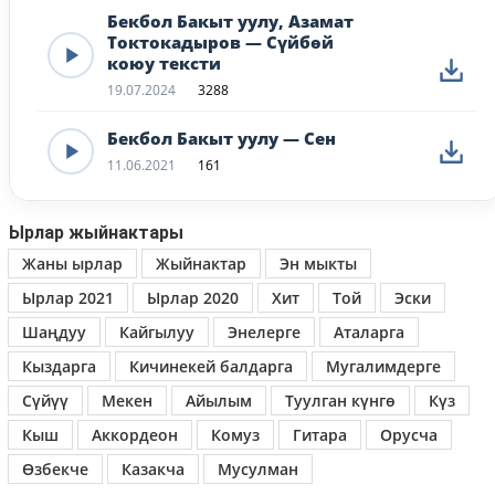
Бекбол Бакыт уулу, Азамат
Токтокадыров — Сүйбөй
коюу тексти
19.07.2024
3288
Бекбол Бакыт уулу — Сен
11.06.2021
161
Ырлар жыйнактары
Жаны ырлар
Жыйнактар
Эн мыкты
Ырлар 2021
Ырлар 2020
Хит
Той
Эски
Шаңдуу
Кайгылуу
Энелерге
Аталарга
Кыздарга
Кичинекей балдарга
Мугалимдерге
Сүйүү
Мекен
Айылым
Туулган күнгө
Күз
Кыш
Аккордеон
Комуз
Гитара
Орусча
Өзбекче
Казакча
Мусулман