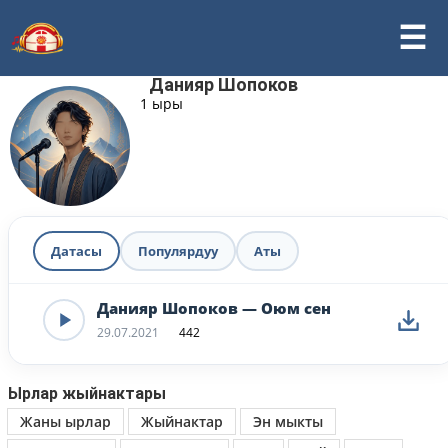
Данияр Шопоков
1 ыры
Датасы
Популярдуу
Аты
Данияр Шопоков — Оюм сен
29.07.2021
442
Ырлар жыйнактары
Жаны ырлар
Жыйнактар
Эн мыкты