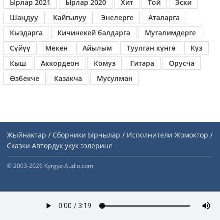
Ырлар 2021
Ырлар 2020
Хит
Той
Эски
Шаңдуу
Кайгылуу
Энелерге
Аталарга
Кыздарга
Кичинекей балдарга
Мугалимдерге
Сүйүү
Мекен
Айылым
Туулган күнгө
Күз
Кыш
Аккордеон
Комуз
Гитара
Орусча
Өзбекче
Казакча
Мусулман
Жыйнактар / Сборники
Ырчылар / Исполнители
Жомоктор /
Сказки
Автордук укук ээлерине
© 2003-2026 Kyrgyz-Audio.com