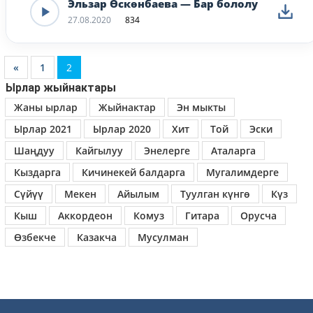
Эльзар Өскөнбаева — Бар бололу
27.08.2020
834
«
1
2
Ырлар жыйнактары
Жаны ырлар
Жыйнактар
Эн мыкты
Ырлар 2021
Ырлар 2020
Хит
Той
Эски
Шаңдуу
Кайгылуу
Энелерге
Аталарга
Кыздарга
Кичинекей балдарга
Мугалимдерге
Сүйүү
Мекен
Айылым
Туулган күнгө
Күз
Кыш
Аккордеон
Комуз
Гитара
Орусча
Өзбекче
Казакча
Мусулман