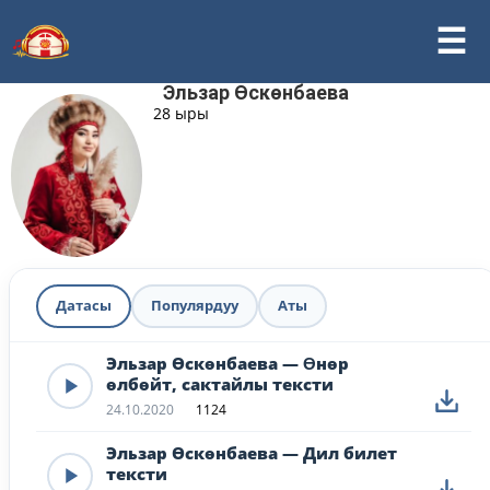
Эльзар Өскөнбаева
28 ыры
Датасы
Популярдуу
Аты
Эльзар Өскөнбаева — Ɵнөр
өлбөйт, сактайлы тексти
24.10.2020
1124
Эльзар Өскөнбаева — Дил билет
тексти