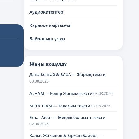
Аудиокитептер
Караоке кыргызча
Байланыш үчүн
Жаңы кошулду
Дана Кентай & BAXA — Жарық тексти
03.08.2026
ALHAM — Кешір Жаным тексти
03.08.2026
META TEAM — Таласым тексти
02.08.2026
Ernar Aidar — Мендік боласың тексти
02.08.2026
Калыс Жакыпов & Біржан Байбол —