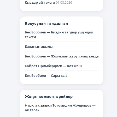
Кыздар ай тексти
01.08.2026
Кокусунан тандалган
Бек Борбиев — Биздин тагдыр ушундай
тексти
Баланын акылы
Бек Борбиев — Жолукпай жүрүп жаш кезде
Кайрат Примбердиев — Көз жаш
Бек Борбиев — Сары кыз
Жаңы комментарийлер
Нурила
к записи
Тотомидин Жолдошов —
Ак терек