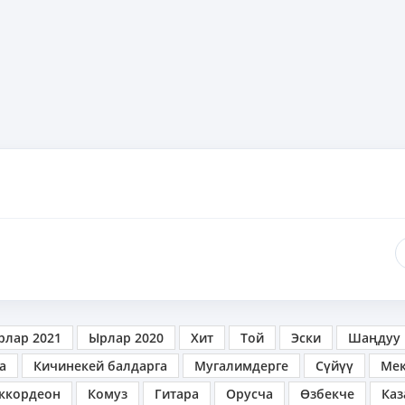
рлар 2021
Ырлар 2020
Хит
Той
Эски
Шаңдуу
а
Кичинекей балдарга
Мугалимдерге
Сүйүү
Ме
ккордеон
Комуз
Гитара
Орусча
Өзбекче
Каз