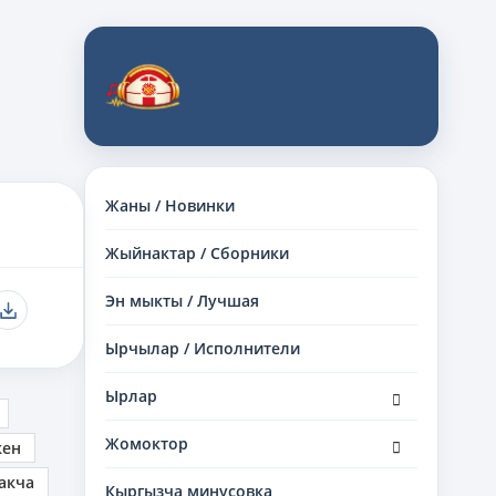
Жаны / Новинки
Жыйнактар / Сборники
Эн мыкты / Лучшая
Ырчылар / Исполнители
раскрыть
Ырлар
дочернее
меню
раскрыть
Жомоктор
кен
дочернее
меню
акча
Кыргызча минусовка