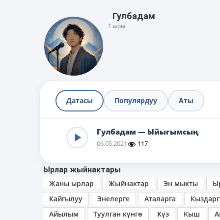
Гулбадам
1 ыры
Датасы
Популярдуу
Аты
Гулбадам — Ыйыгымсың
06.05.2021
117
Ырлар жыйнактары
Жаны ырлар
Жыйнактар
Эн мыкты
Ы
Кайгылуу
Энелерге
Аталарга
Кыздарг
Айылым
Туулган күнгө
Күз
Кыш
А