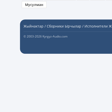
Мусулман
Жыйнактар / Сборники
Ырчылар / Исполнители
Ж
© 2003-2026 Kyrgyz-Audio.com