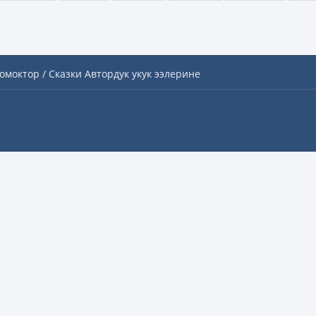
омоктор / Сказки
Автордук укук ээлерине