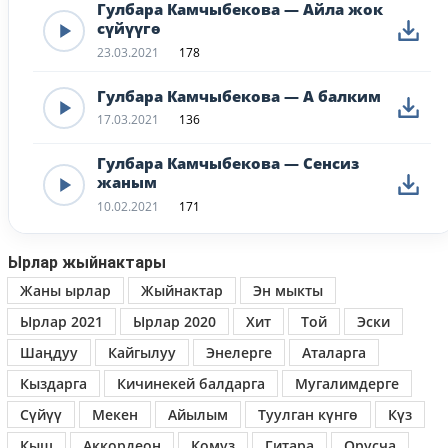
Гулбара Камчыбекова — Айла жок
сүйүүгө
23.03.2021
178
Гулбара Камчыбекова — А балким
17.03.2021
136
Гулбара Камчыбекова — Сенсиз
жаным
10.02.2021
171
Ырлар жыйнактары
Жаны ырлар
Жыйнактар
Эн мыкты
Ырлар 2021
Ырлар 2020
Хит
Той
Эски
Шаңдуу
Кайгылуу
Энелерге
Аталарга
Кыздарга
Кичинекей балдарга
Мугалимдерге
Сүйүү
Мекен
Айылым
Туулган күнгө
Күз
Кыш
Аккордеон
Комуз
Гитара
Орусча