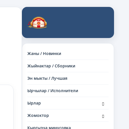
Жаны / Новинки
Жыйнактар / Сборники
Эн мыкты / Лучшая
Ырчылар / Исполнители
раскрыть
Ырлар
дочернее
меню
раскрыть
Жомоктор
дочернее
меню
Кыргызча минусовка