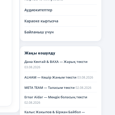
Аудиокитептер
Караоке кыргызча
Байланыш үчүн
Жаңы кошулду
Дана Кентай & BAXA — Жарық тексти
03.08.2026
ALHAM — Кешір Жаным тексти
03.08.2026
META TEAM — Таласым тексти
02.08.2026
Ernar Aidar — Мендік боласың тексти
02.08.2026
Калыс Жакыпов & Біржан Байбол —