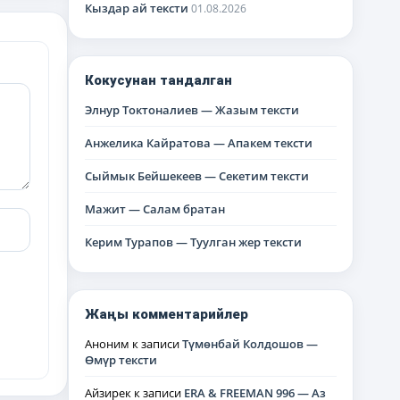
Кыздар ай тексти
01.08.2026
Кокусунан тандалган
Элнур Токтоналиев — Жазым тексти
Анжелика Кайратова — Апакем тексти
Сыймык Бейшекеев — Секетим тексти
Мажит — Салам братан
Керим Турапов — Туулган жер тексти
Жаңы комментарийлер
Аноним
к записи
Түмөнбай Колдошов —
Өмүр тексти
Айзирек
к записи
ERA & FREEMAN 996 — Аз