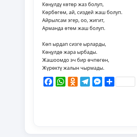
Көңүлдү көтөр жаз болуп,
Көрбөгөм, ай, сиздей жаш болуп.
Айрылсам эгер, оо, жигит,
Арманда өтөм жаш болуп.
Көп ырдап сизге ырларды,
Көңүлдө жара ырбады.
Жашоомдо эч бир өчпөгөн,
Жүрөктү жалын чырмады.
Facebook
WhatsApp
Odnoklassni
Telegram
Messen
Shar