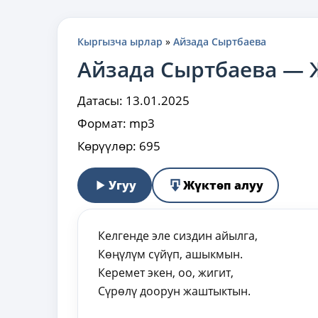
Кыргызча ырлар
»
Айзада Сыртбаева
Айзада Сыртбаева —
Датасы:
13.01.2025
Формат:
mp3
Көрүүлөр:
695
Угуу
Жүктөп алуу
Келгенде эле сиздин айылга,
Көңүлүм сүйүп, ашыкмын.
Керемет экен, оо, жигит,
Сүрөлү доорун жаштыктын.