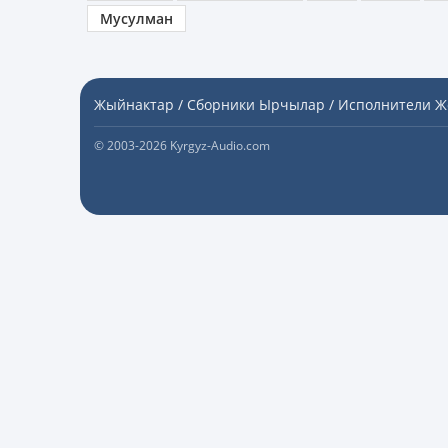
Мусулман
Жыйнактар / Сборники
Ырчылар / Исполнители
Ж
© 2003-2026 Kyrgyz-Audio.com