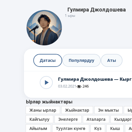
Гулмира Джолдошева
1 ыры
Датасы
Популярдуу
Аты
Гулмира Джолдошева — Кырг
03.02.2021
246
Ырлар жыйнактары
Жаны ырлар
Жыйнактар
Эн мыкты
Ы
Кайгылуу
Энелерге
Аталарга
Кыздарг
Айылым
Туулган күнгө
Күз
Кыш
А