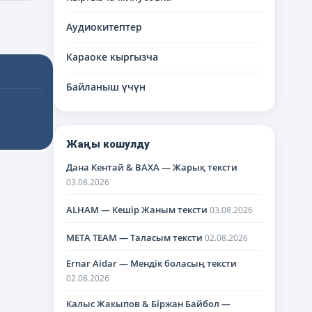
Аудиокитептер
Караоке кыргызча
Байланыш үчүн
Жаңы кошулду
Дана Кентай & BAXA — Жарық тексти
03.08.2026
ALHAM — Кешір Жаным тексти
03.08.2026
META TEAM — Таласым тексти
02.08.2026
Ernar Aidar — Мендік боласың тексти
02.08.2026
Калыс Жакыпов & Біржан Байбол —