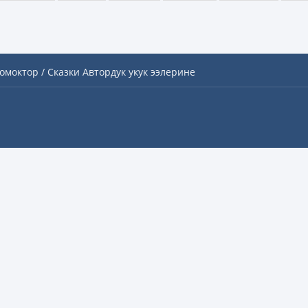
омоктор / Сказки
Автордук укук ээлерине