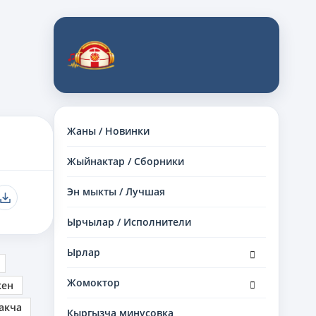
Жаны / Новинки
Жыйнактар / Сборники
Эн мыкты / Лучшая
Ырчылар / Исполнители
раскрыть
Ырлар
дочернее
меню
раскрыть
Жомоктор
кен
дочернее
меню
акча
Кыргызча минусовка