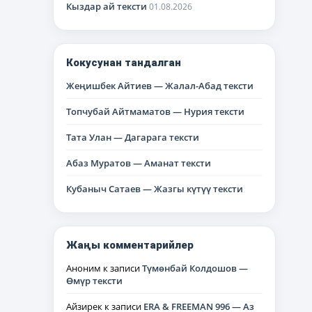
Кыздар ай тексти
01.08.2026
Кокусунан тандалган
Жеңишбек Айтиев — Жалал-Абад тексти
Топчубай Айтмаматов — Нурия тексти
Тата Улан — Дагарага тексти
Абаз Муратов — Аманат тексти
Кубаныч Сатаев — Жазгы күтүү тексти
Жаңы комментарийлер
Аноним
к записи
Түмөнбай Колдошов —
Өмүр тексти
Айзирек
к записи
ERA & FREEMAN 996 — Аз