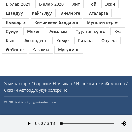
Ырлар 2021
Ырлар 2020
Хит
Той
Эски
Шаңдуу
Кайгылуу
Энелерге
Аталарга
Кыздарга
Кичинекей балдарга
Мугалимдерге
Сүйүү
Мекен
Айылым
Туулган күнгө
Күз
Кыш
Аккордеон
Комуз
Гитара
Орусча
Өзбекче
Казакча
Мусулман
Жыйнактар / Сборники
Ырчылар / Исполнители
Жомоктор /
Сказки
Автордук укук ээлерине
© 2003-2026 Kyrgyz-Audio.com