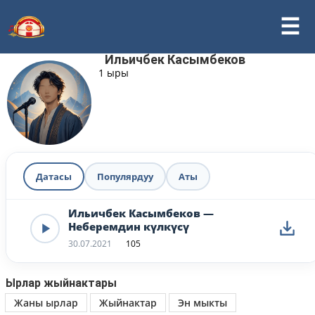
Ильичбек Касымбеков
1 ыры
Датасы
Популярдуу
Аты
Ильичбек Касымбеков —
Неберемдин күлкүсү
30.07.2021
105
Ырлар жыйнактары
Жаны ырлар
Жыйнактар
Эн мыкты