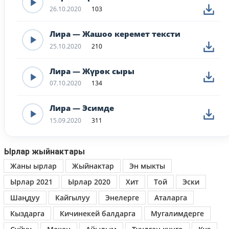
26.10.2020
103
Лира — Жашоо керемет тексти
25.10.2020
210
Лира — Жүрөк сыры
07.10.2020
134
Лира — Эсимде
15.09.2020
311
Ырлар жыйнактары
Жаны ырлар
Жыйнактар
Эн мыкты
Ырлар 2021
Ырлар 2020
Хит
Той
Эски
Шаңдуу
Кайгылуу
Энелерге
Аталарга
Кыздарга
Кичинекей балдарга
Мугалимдерге