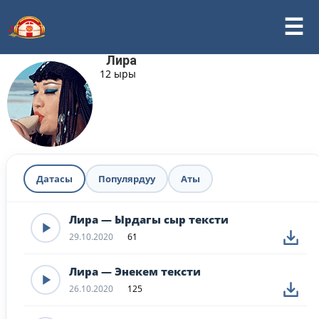
Лира
12 ыры
Датасы
Популярдуу
Аты
Лира — Ырдагы сыр тексти
29.10.2020
61
Лира — Энекем тексти
26.10.2020
125