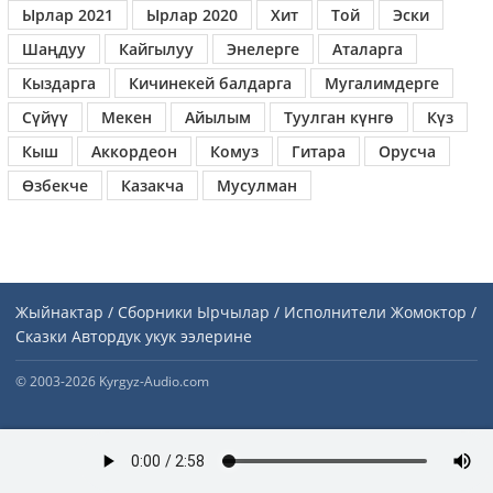
Ырлар 2021
Ырлар 2020
Хит
Той
Эски
Шаңдуу
Кайгылуу
Энелерге
Аталарга
Кыздарга
Кичинекей балдарга
Мугалимдерге
Сүйүү
Мекен
Айылым
Туулган күнгө
Күз
Кыш
Аккордеон
Комуз
Гитара
Орусча
Өзбекче
Казакча
Мусулман
Жыйнактар / Сборники
Ырчылар / Исполнители
Жомоктор /
Сказки
Автордук укук ээлерине
© 2003-2026 Kyrgyz-Audio.com