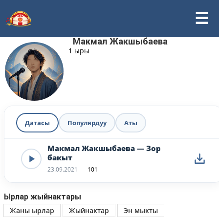
Макмал Жакшыбаева
1 ыры
Датасы
Популярдуу
Аты
Макмал Жакшыбаева — Зор
бакыт
23.09.2021
101
Ырлар жыйнактары
Жаны ырлар
Жыйнактар
Эн мыкты