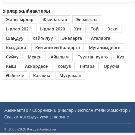
Ырлар жыйнактары
Жаны ырлар
Жыйнактар
Эн мыкты
Ырлар 2021
Ырлар 2020
Хит
Той
Эски
Шаңдуу
Кайгылуу
Энелерге
Аталарга
Кыздарга
Кичинекей балдарга
Мугалимдерге
Сүйүү
Мекен
Айылым
Туулган күнгө
Күз
Кыш
Аккордеон
Комуз
Гитара
Орусча
Өзбекче
Казакча
Мусулман
Жыйнактар / Сборники
Ырчылар / Исполнители
Жомоктор /
Сказки
Автордук укук ээлерине
© 2003-2026 Kyrgyz-Audio.com