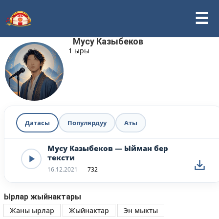
Мусу Казыбеков
1 ыры
Датасы
Популярдуу
Аты
Мусу Казыбеков — Ыйман бер
тексти
16.12.2021
732
Ырлар жыйнактары
Жаны ырлар
Жыйнактар
Эн мыкты