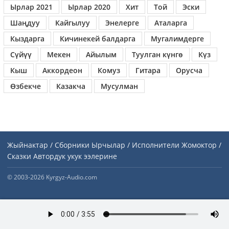
Ырлар 2021
Ырлар 2020
Хит
Той
Эски
Шаңдуу
Кайгылуу
Энелерге
Аталарга
Кыздарга
Кичинекей балдарга
Мугалимдерге
Сүйүү
Мекен
Айылым
Туулган күнгө
Күз
Кыш
Аккордеон
Комуз
Гитара
Орусча
Өзбекче
Казакча
Мусулман
Жыйнактар / Сборники
Ырчылар / Исполнители
Жомоктор /
Сказки
Автордук укук ээлерине
© 2003-2026 Kyrgyz-Audio.com