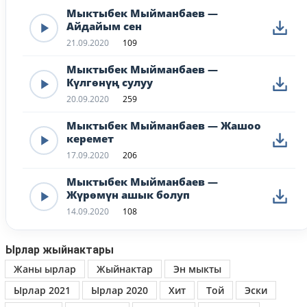
Мыктыбек Мыйманбаев —
Айдайым сен
21.09.2020
109
Мыктыбек Мыйманбаев —
Күлгөнүң сулуу
20.09.2020
259
Мыктыбек Мыйманбаев — Жашоо
керемет
17.09.2020
206
Мыктыбек Мыйманбаев —
Жүрөмүн ашык болуп
14.09.2020
108
Ырлар жыйнактары
Жаны ырлар
Жыйнактар
Эн мыкты
Ырлар 2021
Ырлар 2020
Хит
Той
Эски