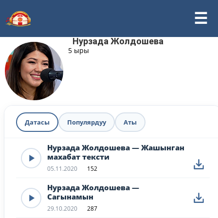
Нурзада Жолдошева
5 ыры
Датасы
Популярдуу
Аты
Нурзада Жолдошева — Жашынган
махабат тексти
05.11.2020
152
Нурзада Жолдошева —
Сагынамын
29.10.2020
287