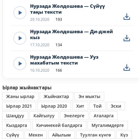
Нурзада Жолдошева — Сүйүү
таңы тексти
29.10.2020
193
Нурзада Жолдошева — Ди-джей
кыз
17.10.2020
134
Нурзада Жолдошева — Ууз
махабатым тексти
16.10.2020
166
Ырлар жыйнактары
Жаны ырлар
Жыйнактар
Эн мыкты
Ырлар 2021
Ырлар 2020
Хит
Той
Эски
Шаңдуу
Кайгылуу
Энелерге
Аталарга
Кыздарга
Кичинекей балдарга
Мугалимдерге
Сүйүү
Мекен
Айылым
Туулган күнгө
Күз