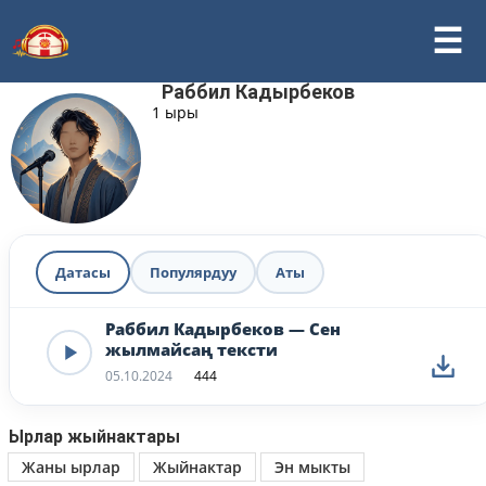
Раббил Кадырбеков
1 ыры
Датасы
Популярдуу
Аты
Раббил Кадырбеков — Сен
жылмайсаң тексти
05.10.2024
444
Ырлар жыйнактары
Жаны ырлар
Жыйнактар
Эн мыкты