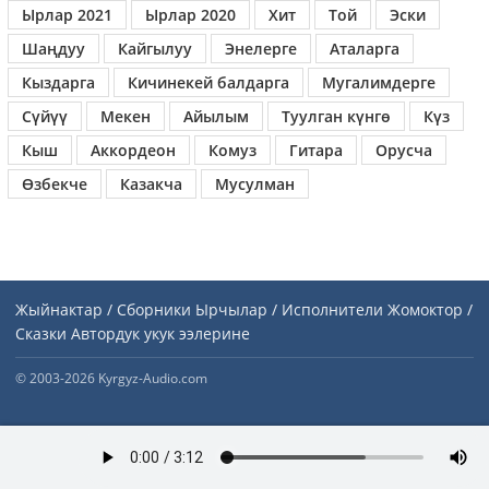
Ырлар 2021
Ырлар 2020
Хит
Той
Эски
Шаңдуу
Кайгылуу
Энелерге
Аталарга
Кыздарга
Кичинекей балдарга
Мугалимдерге
Сүйүү
Мекен
Айылым
Туулган күнгө
Күз
Кыш
Аккордеон
Комуз
Гитара
Орусча
Өзбекче
Казакча
Мусулман
Жыйнактар / Сборники
Ырчылар / Исполнители
Жомоктор /
Сказки
Автордук укук ээлерине
© 2003-2026 Kyrgyz-Audio.com