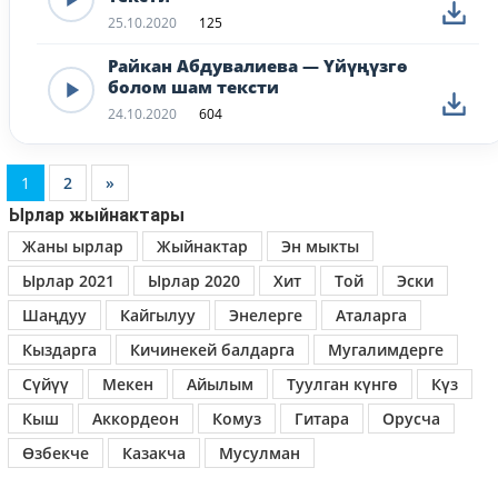
25.10.2020
125
Райкан Абдувалиева — Үйүңүзгө
болом шам тексти
24.10.2020
604
1
2
»
Ырлар жыйнактары
Жаны ырлар
Жыйнактар
Эн мыкты
Ырлар 2021
Ырлар 2020
Хит
Той
Эски
Шаңдуу
Кайгылуу
Энелерге
Аталарга
Кыздарга
Кичинекей балдарга
Мугалимдерге
Сүйүү
Мекен
Айылым
Туулган күнгө
Күз
Кыш
Аккордеон
Комуз
Гитара
Орусча
Өзбекче
Казакча
Мусулман