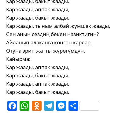
Кар жаады, бакыт жаады.
Кар жаады, аппак жаады,
Кар жаады, бакыт жаады.
Кар жаады, тыным албай жумшак жаады,
Сен анын сездиң бекен назиктигин?
Айланып алаканга конгон карлар,
Отуна эрип жатты жүрөгүмдүн.
Кайырма:
Кар жаады, аппак жаады,
Кар жаады, бакыт жаады.
Кар жаады, аппак жаады,
Кар жаады, бакыт жаады.
Facebook
WhatsApp
Odnoklassniki
Telegram
Messenger
Share