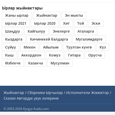
Ырлар жыйнактары
Жаны ырлар
Жыйнактар
Эн мыкты
Ырлар 2021
Ырлар 2020
Хит
Той
Эски
Шаңдуу
Кайгылуу
Энелерге
Аталарга
Кыздарга
Кичинекей балдарга
Мугалимдерге
Сүйүү
Мекен
Айылым
Туулган күнгө
Күз
Кыш
Аккордеон
Комуз
Гитара
Орусча
Өзбекче
Казакча
Мусулман
Жыйнактар / Сборники
Ырчылар / Исполнители
Жомоктор /
Сказки
Автордук укук ээлерине
© 2003-2026 Kyrgyz-Audio.com