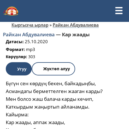
Кыргызча ырлар
»
Райкан Абдувалиева
Райкан Абдувалиева
—
Кар жаады
Датасы:
25.10.2020
Формат:
mp3
Көрүүлөр:
303
Жүктөп алуу
Угуу
Бүгүн сен көрдүң бекен, байкадыңбы,
Асмандагы берметтелген жааган карды?
Мен болсо жаш балача карды кечип,
Каткырдым жаңыртып айланамды.
Кайырма:
Кар жаады, аппак жаады,