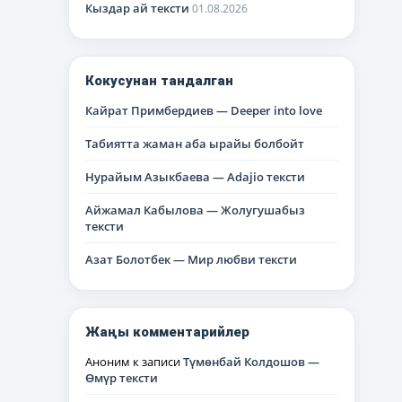
Кыздар ай тексти
01.08.2026
Кокусунан тандалган
Кайрат Примбердиев — Deeper into love
Табиятта жаман аба ырайы болбойт
Нурайым Азыкбаева — Adajio тексти
Айжамал Кабылова — Жолугушабыз
тексти
Азат Болотбек — Мир любви тексти
Жаңы комментарийлер
Аноним
к записи
Түмөнбай Колдошов —
Өмүр тексти