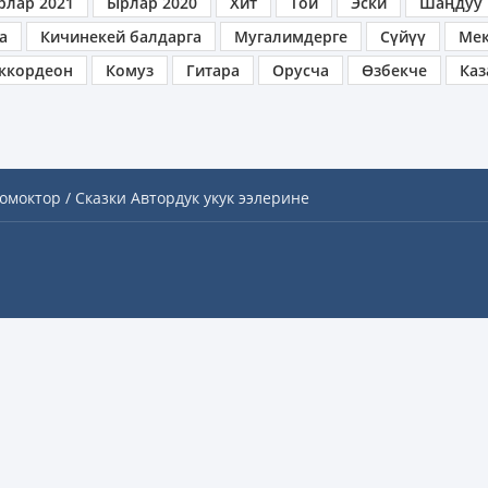
рлар 2021
Ырлар 2020
Хит
Той
Эски
Шаңдуу
а
Кичинекей балдарга
Мугалимдерге
Сүйүү
Ме
ккордеон
Комуз
Гитара
Орусча
Өзбекче
Каз
омоктор / Сказки
Автордук укук ээлерине