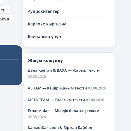
кен
Аудиокитептер
акча
Караоке кыргызча
Байланыш үчүн
Жаңы кошулду
Дана Кентай & BAXA — Жарық тексти
03.08.2026
ALHAM — Кешір Жаным тексти
03.08.2026
META TEAM — Таласым тексти
02.08.2026
Ernar Aidar — Мендік боласың тексти
02.08.2026
Калыс Жакыпов & Біржан Байбол —