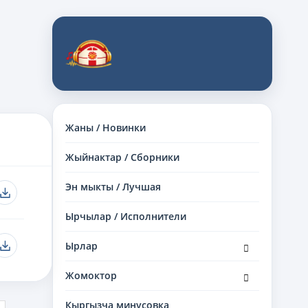
Жаны / Новинки
Жыйнактар / Сборники
Эн мыкты / Лучшая
Ырчылар / Исполнители
раскрыть
Ырлар
дочернее
меню
раскрыть
Жомоктор
дочернее
меню
Кыргызча минусовка