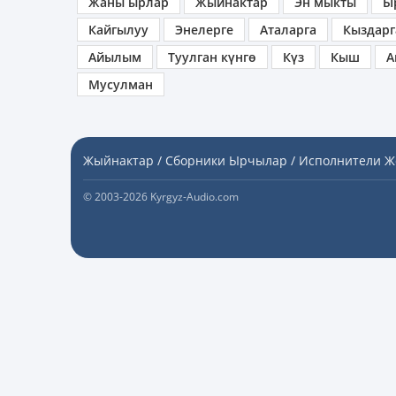
Жаны ырлар
Жыйнактар
Эн мыкты
Ы
Кайгылуу
Энелерге
Аталарга
Кыздарг
Айылым
Туулган күнгө
Күз
Кыш
А
Мусулман
Жыйнактар / Сборники
Ырчылар / Исполнители
Ж
© 2003-2026 Kyrgyz-Audio.com