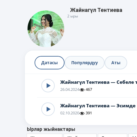
Жайнагүл Тентиева
2 ыры
Датасы
Популярдуу
Аты
Жайнагүл Тентиева — Себеле 
26.04.2024
467
Жайнагул Тентиева — Эсимде
02.10.2020
391
Ырлар жыйнактары