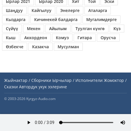
Ырлар 2021
Ырлар 2020
Хит
Той
Эски
Шаңдуу
Кайгылуу
Энелерге
Аталарга
Кыздарга
Кичинекей балдарга
Мугалимдерге
Сүйүү
Мекен
Айылым
Туулган күнгө
Күз
Кыш
Аккордеон
Комуз
Гитара
Орусча
Өзбекче
Казакча
Мусулман
Жыйнактар / Сборники
Ырчылар / Исполнители
Жомоктор /
Сказки
Автордук укук ээлерине
© 2003-2026 Kyrgyz-Audio.com