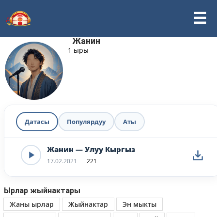
Жанин
1 ыры
Датасы
Популярдуу
Аты
Жанин — Улуу Кыргыз
17.02.2021
221
Ырлар жыйнактары
Жаны ырлар
Жыйнактар
Эн мыкты