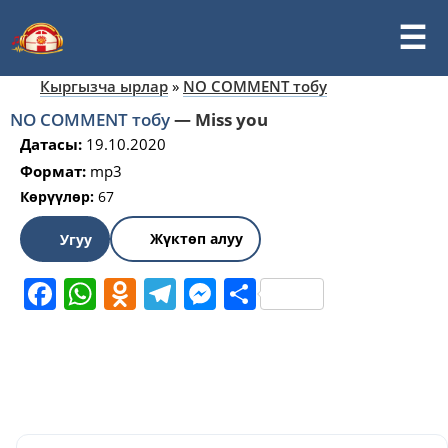
Кыргызча ырлар
»
NO COMMENT тобу
NO COMMENT тобу
—
Miss you
Датасы:
19.10.2020
Формат:
mp3
Көрүүлөр:
67
Жүктөп алуу
Угуу
Facebook
WhatsApp
Odnoklassniki
Telegram
Messenger
Share