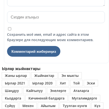
Сохранить моё имя, email и адрес сайта в этом
браузере для последующих моих комментариев.
Ырлар жыйнактары
Жаны ырлар
Жыйнактар
Эн мыкты
Ырлар 2021
Ырлар 2020
Хит
Той
Эски
Шаңдуу
Кайгылуу
Энелерге
Аталарга
Кыздарга
Кичинекей балдарга
Мугалимдерге
Сүйүү
Мекен
Айылым
Туулган күнгө
Күз