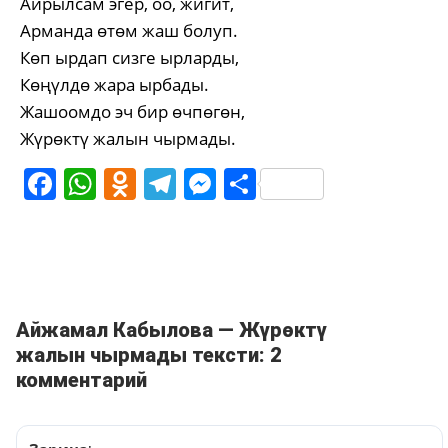
Айрылсам эгер, оо, жигит,
Арманда өтөм жаш болуп.
Көп ырдап сизге ырларды,
Көңүлдө жара ырбады.
Жашоомдо эч бир өчпөгөн,
Жүрөктү жалын чырмады.
Facebook
WhatsApp
Odnoklassniki
Telegram
Messenger
Share
Айжамал Кабылова — Жүрөктү
жалын чырмады тексти: 2
комментарий