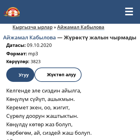
Кыргызча ырлар
»
Айжамал Кабылова
Айжамал Кабылова
—
Жүрөктү жалын чырмады
Датасы:
09.10.2020
Формат:
mp3
Көрүүлөр:
3823
Жүктөп алуу
Угуу
Келгенде эле сиздин айылга,
Көңүлүм сүйүп, ашыкмын.
Керемет экен, оо, жигит,
Сүрөлү доорун жаштыктын.
Көңүлдү көтөр жаз болуп,
Көрбөгөм, ай, сиздей жаш болуп.