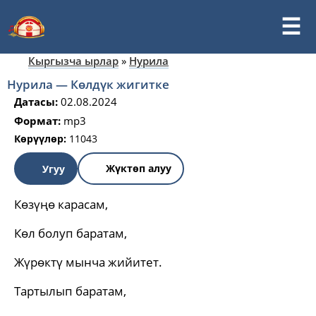
Кыргызча ырлар
»
Нурила
Нурила — Көлдүк жигитке
Датасы:
02.08.2024
Формат:
mp3
Көрүүлөр:
11043
Жүктөп алуу
Угуу
Көзүңө карасам,
Көл болуп баратам,
Жүрөктү мынча жийитет.
Тартылып баратам,