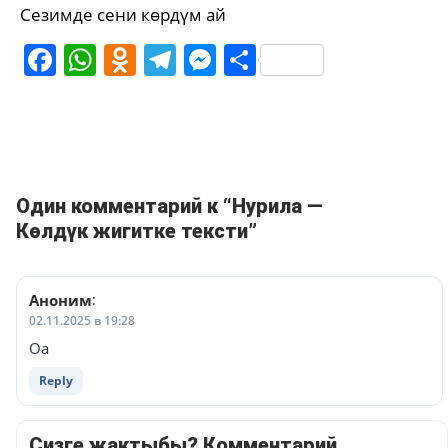
Сезимде сени көрдүм ай
Facebook
WhatsApp
Odnoklassniki
Telegram
Messenger
Share
Один комментарий к “Нурила —
Көлдүк жигитке тексти”
Аноним
:
02.11.2025 в 19:28
Оа
Reply
Сизге жактыбы? Комментарий