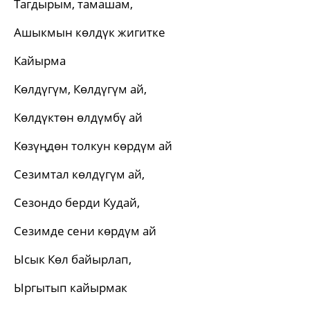
Тагдырым, тамашам,
Ашыкмын көлдүк жигитке
Кайырма
Көлдүгүм, Көлдүгүм ай,
Көлдүктөн өлдүмбү ай
Көзүңдөн толкун көрдүм ай
Сезимтал көлдүгүм ай,
Сезондо берди Кудай,
Сезимде сени көрдүм ай
Ысык Көл байырлап,
Ыргытып кайырмак