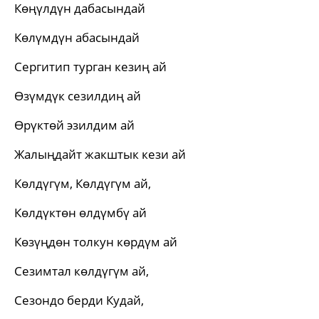
Көңүлдүн дабасындай
Көлүмдүн абасындай
Сергитип турган кезиң ай
Өзүмдүк сезилдиң ай
Өрүктөй эзилдим ай
Жалыңдайт жакштык кези ай
Көлдүгүм, Көлдүгүм ай,
Көлдүктөн өлдүмбү ай
Көзүңдөн толкун көрдүм ай
Сезимтал көлдүгүм ай,
Сезондо берди Кудай,