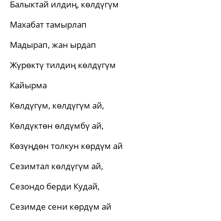
Балыктай илдиң, көлдүгүм
Махабат тамырлап
Мадырап, жан ырдап
Жүрөктү тилдиң көлдүгүм
Кайырма
Көлдүгүм, көлдүгүм ай,
Көлдүктөн өлдүмбү ай,
Көзүңдөн толкун көрдүм ай
Сезимтал көлдүгүм ай,
Сезондо берди Кудай,
Сезимде сени көрдүм ай