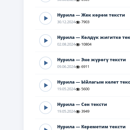
Нурила — Жек көрөм тексти
30.12.2024
7903
Нурила — Көлдүк жигитке те
02.08.2024
10804
Нурила — Эне жүрөгү тексти
09.06.2024
6911
Нурила — Ыйлагым келет тек
19.05.2024
5600
Нурила — Сен тексти
19.05.2024
3949
Нурила — Кереметим тексти