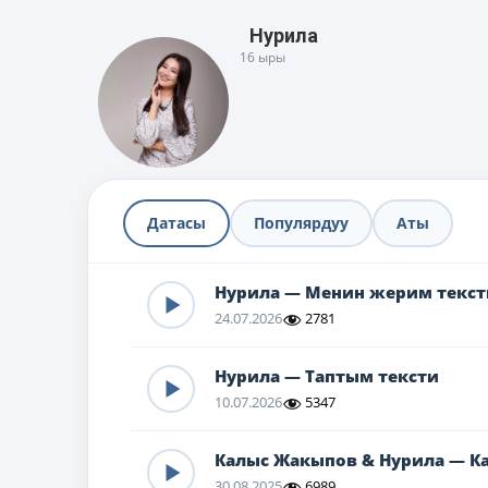
Нурила
16 ыры
Датасы
Популярдуу
Аты
Нурила — Менин жерим текст
24.07.2026
2781
Нурила — Таптым тексти
10.07.2026
5347
Калыс Жакыпов & Нурила — К
30.08.2025
6989