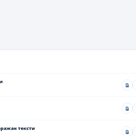
и
аражан тексти