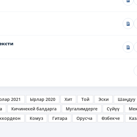
ексти
рлар 2021
Ырлар 2020
Хит
Той
Эски
Шаңдуу
а
Кичинекей балдарга
Мугалимдерге
Сүйүү
Ме
ккордеон
Комуз
Гитара
Орусча
Өзбекче
Каз