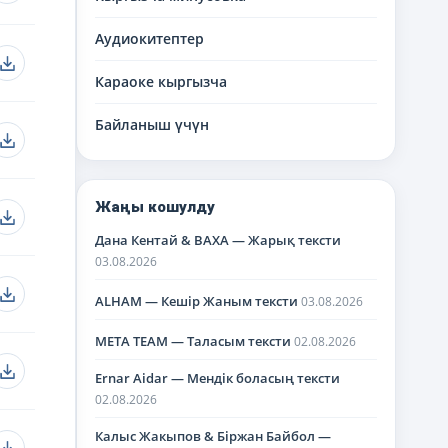
Аудиокитептер
Караоке кыргызча
Байланыш үчүн
Жаңы кошулду
Дана Кентай & BAXA — Жарық тексти
03.08.2026
ALHAM — Кешір Жаным тексти
03.08.2026
META TEAM — Таласым тексти
02.08.2026
Ernar Aidar — Мендік боласың тексти
02.08.2026
Калыс Жакыпов & Біржан Байбол —