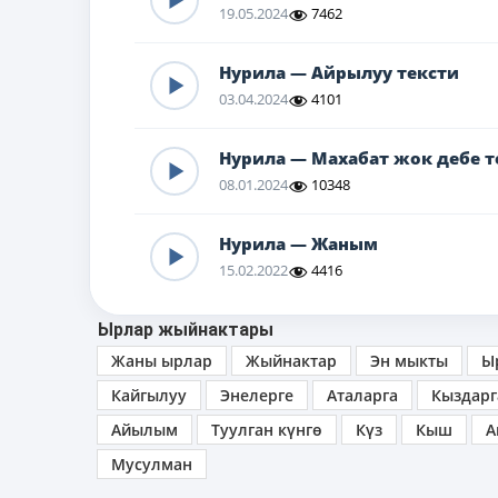
19.05.2024
7462
Нурила — Айрылуу тексти
03.04.2024
4101
Нурила — Махабат жок дебе т
08.01.2024
10348
Нурила — Жаным
15.02.2022
4416
Ырлар жыйнактары
Жаны ырлар
Жыйнактар
Эн мыкты
Ы
Кайгылуу
Энелерге
Аталарга
Кыздарг
Айылым
Туулган күнгө
Күз
Кыш
А
Мусулман