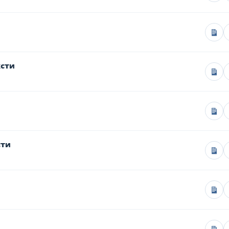
ксти
сти