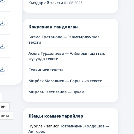
Кыздар ай тексти
01.08.2026
Кокусунан тандалган
Батма Султанова — Жамгырлуу жаз
тексти
Асель Турдалиева — Албырып шаттык
жүзүндө тексти
Селкинчек тексти
Мирбек Масалиев — Сары кыз тексти
Мирлан Жетигенов — Эркем
кен
акча
Жаңы комментарийлер
Нурила
к записи
Тотомидин Жолдошов —
Ак терек