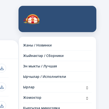
Жаны / Новинки
Жыйнактар / Сборники
Эн мыкты / Лучшая
Ырчылар / Исполнители
раскрыть
Ырлар
дочернее
меню
раскрыть
Жомоктор
дочернее
меню
Кыргызча минусовка