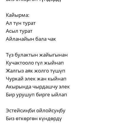
Кайырма:
Ал түн турат
Асыл турат
Айланайын бала чак
Түз булактын жайыгынан
Кучактооло гүл жыйнап
Жалгыз аяк жолго түшүп
Чуркай элек жан кыйнап
Акырында чырдашчу элек
Бир урушуп бирге ыйлап
Эстейсиңби ойлойсуңбу
Биз өткөргөн күндөрдү