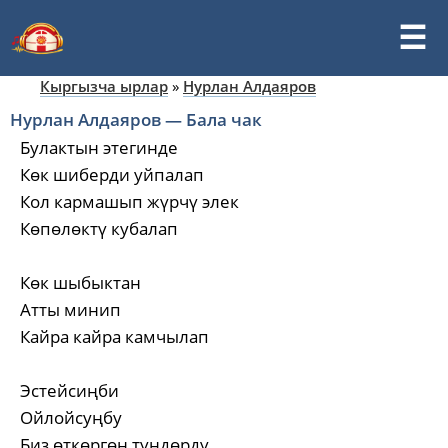
Кыргызча ырлар
»
Нурлан Алдаяров
Нурлан Алдаяров — Бала чак
Булактын этегинде
Көк шиберди уйпалап
Кол кармашып жүрчү элек
Көпөлөктү кубалап
Көк шыбыктан
Атты минип
Кайра кайра камчылап
Эстейсиңби
Ойлойсуңбу
Биз өткөргөн түндөрдү