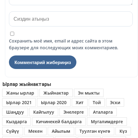
Сохранить моё имя, email и адрес сайта в этом
браузере для последующих моих комментариев.
Ырлар жыйнактары
Жаны ырлар
Жыйнактар
Эн мыкты
Ырлар 2021
Ырлар 2020
Хит
Той
Эски
Шаңдуу
Кайгылуу
Энелерге
Аталарга
Кыздарга
Кичинекей балдарга
Мугалимдерге
Сүйүү
Мекен
Айылым
Туулган күнгө
Күз