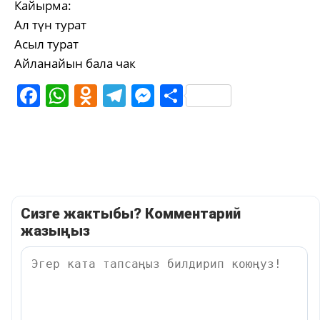
Кайырма:
Ал түн турат
Асыл турат
Айланайын бала чак
Facebook
WhatsApp
Odnoklassniki
Telegram
Messenger
Share
Сизге жактыбы? Комментарий
жазыңыз