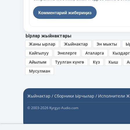
Ырлар жыйнактары
Жаны ырлар
Жыйнактар
Эн мыкты
Ы
Кайгылуу
Энелерге
Аталарга
Кыздарг
Айылым
Туулган күнгө
Күз
Кыш
А
Мусулман
Жыйнактар / Сборники
Ырчылар / Исполнители
Ж
© 2003-2026 Kyrgyz-Audio.com