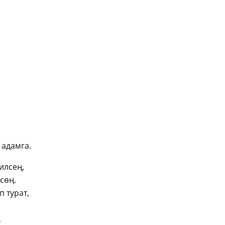
 адамга.
илсең,
сөң.
 турат,
,