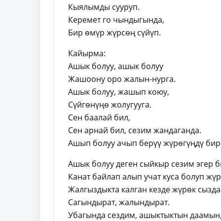
Кыялымды сууруп.
Керемет го чындыгында,
Бир өмүр жүрсөң сүйүп.
Кайырма:
Ашык болуу, ашык болуу
Жашоону оро жалын-нурга.
Ашык болуу, жашып коюу,
Сүйгөнүңө жолугууга.
Сен баалай бил,
Сен арнай бил, сезим жандаганда.
Ашып болуу ачып берүү жүрөгүңдү бир
Ашык болуу деген сыйкыр сезим эгер б
Канат байлап алып учат куса болуп жүр
Жалгыздыкта калган кезде жүрөк сыздап
Сагындырат, жалындырат.
Убагында сездим, ашыктыктын даамын