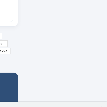
кен
акча