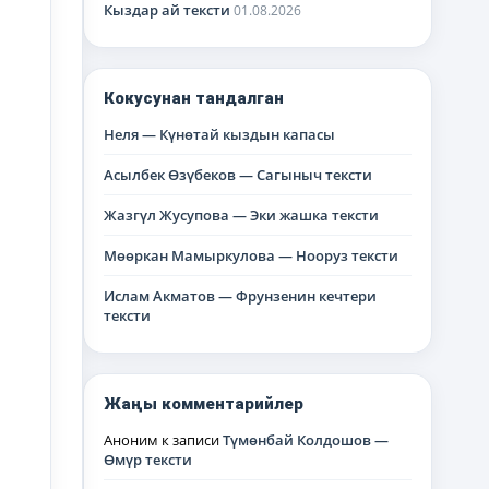
Кыздар ай тексти
01.08.2026
Кокусунан тандалган
Неля — Күнөтай кыздын капасы
Асылбек Өзүбеков — Сагыныч тексти
Жазгүл Жусупова — Эки жашка тексти
Мөөркан Мамыркулова — Нооруз тексти
Ислам Акматов — Фрунзенин кечтери
тексти
Жаңы комментарийлер
Аноним
к записи
Түмөнбай Колдошов —
Өмүр тексти