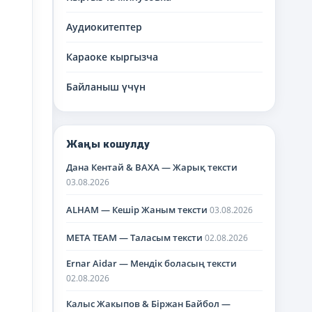
Аудиокитептер
Караоке кыргызча
Байланыш үчүн
Жаңы кошулду
Дана Кентай & BAXA — Жарық тексти
03.08.2026
ALHAM — Кешір Жаным тексти
03.08.2026
META TEAM — Таласым тексти
02.08.2026
Ernar Aidar — Мендік боласың тексти
02.08.2026
Калыс Жакыпов & Біржан Байбол —