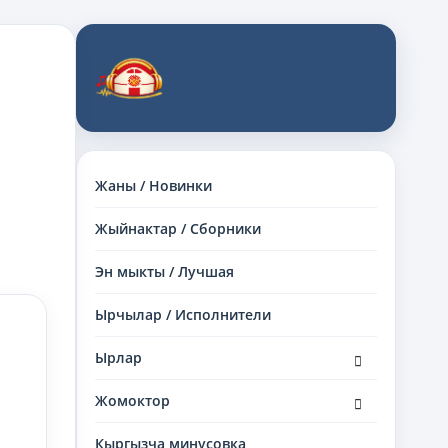
Жаны / Новинки
Жыйнактар / Сборники
Эн мыкты / Лучшая
Ырчылар / Исполнители
раскрыть
Ырлар
дочернее
меню
раскрыть
Жомоктор
дочернее
меню
Кыргызча минусовка