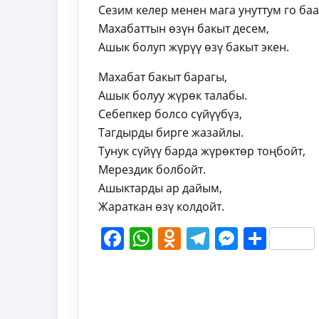
Сезим келер менен мага унуттум го ба
Махабаттын өзүн бакыт десем,
Ашык болуп жүрүү өзү бакыт экен.
Махабат бакыт барагы,
Ашык болуу жүрөк талабы.
Себепкер болсо сүйүүбүз,
Тагдырды бирге жазайлы.
Тунук сүйүү барда жүрөктөр тоңбойт,
Мерездик болбойт.
Ашыктарды ар дайым,
Жараткан өзү колдойт.
Facebook
WhatsApp
Odnoklassni
Telegram
Messen
Shar