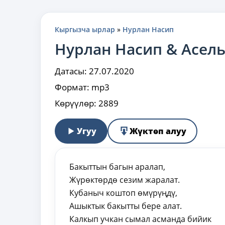
Кыргызча ырлар
»
Нурлан Насип
Нурлан Насип & Асел
Датасы:
27.07.2020
Формат:
mp3
Көрүүлөр:
2889
Угуу
Жүктөп алуу
Бакыттын багын аралап,
Жүрөктөрдө сезим жаралат.
Кубаныч коштоп өмүрүңдү,
Ашыктык бакытты бере алат.
Калкып учкан сымал асманда бийик