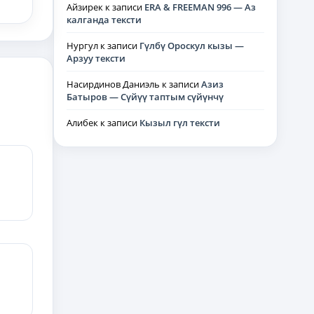
Айзирек
к записи
ERA & FREEMAN 996 — Аз
калганда тексти
Нургул
к записи
Гүлбү Ороскул кызы —
Арзуу тексти
Насирдинов Даниэль
к записи
Азиз
Батыров — Сүйүү таптым сүйүнчү
Алибек
к записи
Кызыл гүл тексти