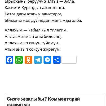
Ырыскыны берүүчү жалгыз — Алла,
Касиети Курандын азык жанга.
Кетсе дагы атагым алыстарга,
Ыйманы жок дүйнөдөн жанымды алба.
Аллахым — кабыл кыл тилегим,
Алсыз жанмын аны билесиң.
Аллахым ар күнүн сүйөмүн.
Атын айтып соксун жүрөгүм
Facebook
WhatsApp
Odnoklassniki
Telegram
Messenger
Share
Сизге жактыбы? Комментарий
жазыңыз