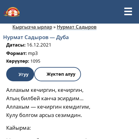
Кыргызча ырлар
»
Нурмат Садыров
Нурмат Садыров — Дуба
Датасы:
16.12.2021
Формат:
mp3
Көрүүлөр:
1095
Жүктөп алуу
Угуу
Аллахым кечиргин, кечиргин,
Атың билбей канча эсирдим…
Аллахым — кечиргин кемдигим,
Кулу болгом арсыз сезимдин.
Кайырма: