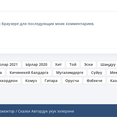
том браузере для последующих моих комментариев.
рлар 2021
Ырлар 2020
Хит
Той
Эски
Шаңдуу
а
Кичинекей балдарга
Мугалимдерге
Сүйүү
Ме
ккордеон
Комуз
Гитара
Орусча
Өзбекче
Каз
омоктор / Сказки
Автордук укук ээлерине