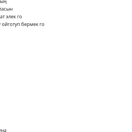
сың
тасын
т элек го
 ойготуп бермек го
уна