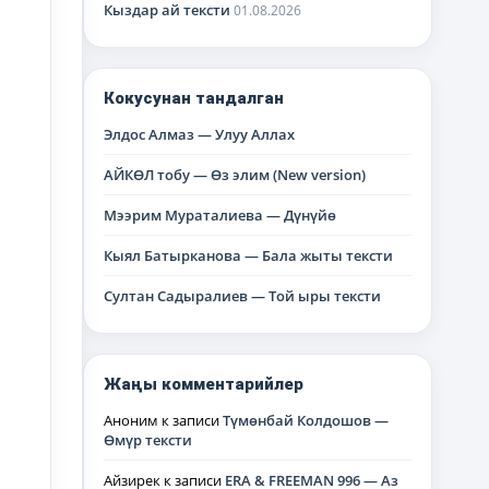
Кыздар ай тексти
01.08.2026
Кокусунан тандалган
Элдос Алмаз — Улуу Аллах
АЙКӨЛ тобу — Өз элим (New version)
Мээрим Мураталиева — Дүнүйө
Кыял Батырканова — Бала жыты тексти
Султан Садыралиев — Той ыры тексти
Жаңы комментарийлер
Аноним
к записи
Түмөнбай Колдошов —
Өмүр тексти
Айзирек
к записи
ERA & FREEMAN 996 — Аз