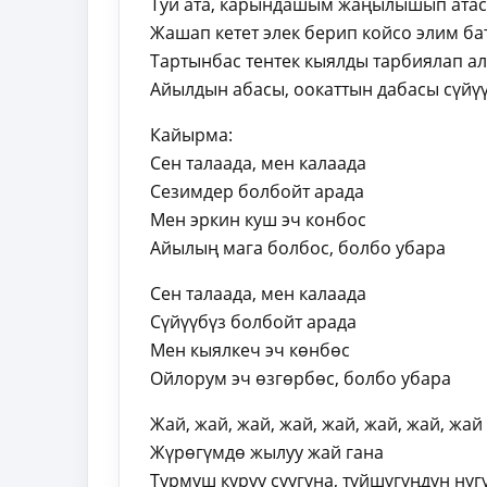
Туй ата, карындашым жаңылышып ата
Жашап кетет элек берип койсо элим ба
Тартынбас тентек кыялды тарбиялап ала
Айылдын абасы, оокаттын дабасы сүйүү
Кайырма:
Сен талаада, мен калаада
Сезимдер болбойт арада
Мен эркин куш эч конбос
Айылың мага болбос, болбо убара
Сен талаада, мен калаада
Сүйүүбүз болбойт арада
Мен кыялкеч эч көнбөс
Ойлорум эч өзгөрбөс, болбо убара
Жай, жай, жай, жай, жай, жай, жай, жай
Жүрөгүмдө жылуу жай гана
Турмуш куруу суугуна, түйшүгүңдүн нуг