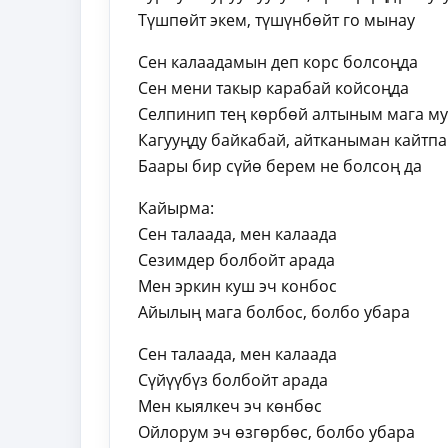
Түшпөйт экем, түшүнбөйт го мынау
Сен калаадамын деп корс болсоңда
Сен мени такыр карабай койсоңда
Селпинип тең көрбөй алтыным мага му
Кагууңду байкабай, айтканыман кайтп
Баары бир сүйө берем не болсоң да
Кайырма:
Сен талаада, мен калаада
Сезимдер болбойт арада
Мен эркин куш эч конбос
Айылың мага болбос, болбо убара
Сен талаада, мен калаада
Сүйүүбүз болбойт арада
Мен кыялкеч эч көнбөс
Ойлорум эч өзгөрбөс, болбо убара