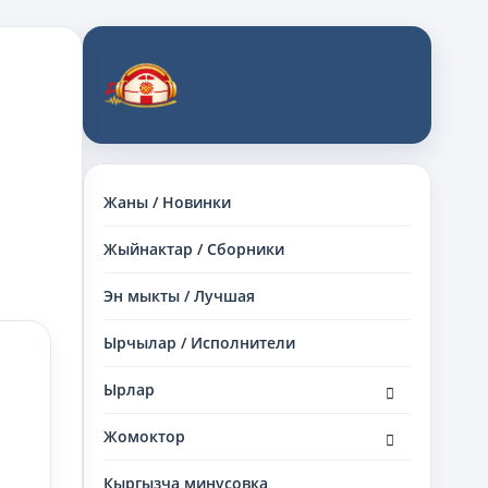
Жаны / Новинки
Жыйнактар / Сборники
Эн мыкты / Лучшая
Ырчылар / Исполнители
раскрыть
Ырлар
дочернее
меню
раскрыть
Жомоктор
дочернее
меню
Кыргызча минусовка