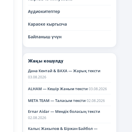
Аудиокитептер
Караоке кыргызча
Байланыш үчүн
Жаңы кошулду
Дана Кентай & BAXA — Жарық тексти
03.08.2026
ALHAM — Кешір Жаным тексти
03.08.2026
META TEAM — Таласым тексти
02.08.2026
Ernar Aidar — Мендік боласың тексти
02.08.2026
Калыс Жакыпов & Біржан Байбол —