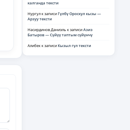
калганда тексти
Нургул
к записи
Гүлбү Ороскул кызы —
Арзуу тексти
Насирдинов Даниэль
к записи
Азиз
Батыров — Сүйүү таптым сүйүнчү
Алибек
к записи
Кызыл гүл тексти