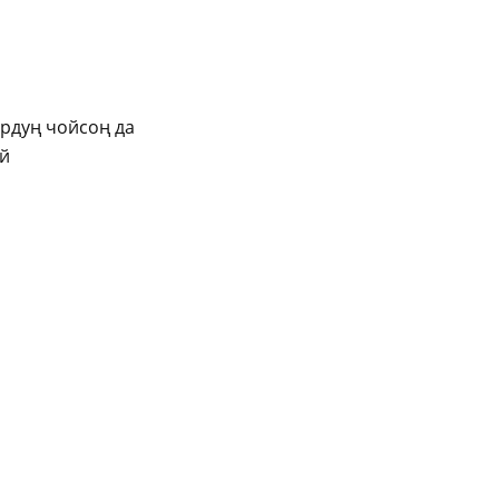
рдуң чойсоң да
ай