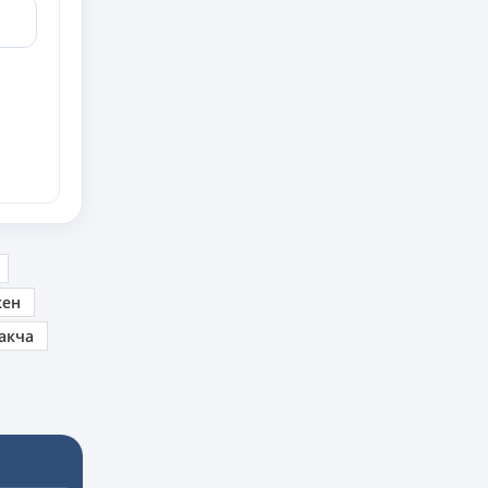
кен
акча