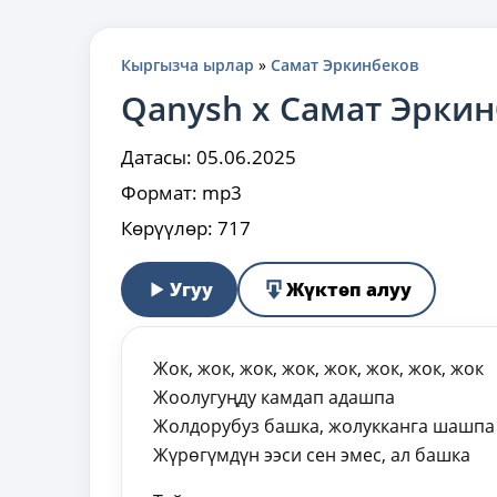
Кыргызча ырлар
»
Самат Эркинбеков
Qanysh x Самат Эрки
Датасы:
05.06.2025
Формат:
mp3
Көрүүлөр:
717
Угуу
Жүктөп алуу
Жок, жок, жок, жок, жок, жок, жок, жок
Жоолугуңду камдап адашпа
Жолдорубуз башка, жолукканга шашпа
Жүрөгүмдүн ээси сен эмес, ал башка