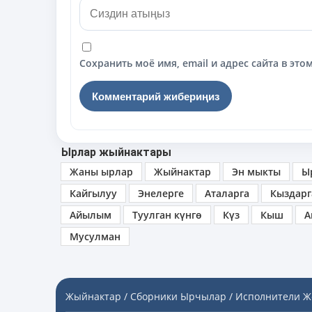
Сохранить моё имя, email и адрес сайта в э
Ырлар жыйнактары
Жаны ырлар
Жыйнактар
Эн мыкты
Ы
Кайгылуу
Энелерге
Аталарга
Кыздарг
Айылым
Туулган күнгө
Күз
Кыш
А
Мусулман
Жыйнактар / Сборники
Ырчылар / Исполнители
Ж