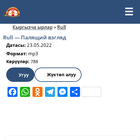
Кыргызча ырлар
»
Rull
Rull — Палящий взгляд
Датасы:
23.05.2022
Формат:
mp3
Көрүүлөр:
788
Жүктөп алуу
Угуу
Facebook
WhatsApp
Odnoklassniki
Telegram
Messenger
Share