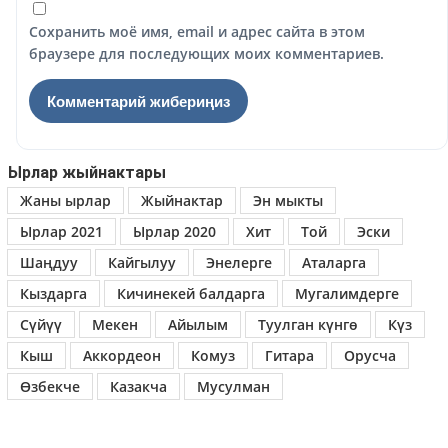
Сохранить моё имя, email и адрес сайта в этом
браузере для последующих моих комментариев.
Ырлар жыйнактары
Жаны ырлар
Жыйнактар
Эн мыкты
Ырлар 2021
Ырлар 2020
Хит
Той
Эски
Шаңдуу
Кайгылуу
Энелерге
Аталарга
Кыздарга
Кичинекей балдарга
Мугалимдерге
Сүйүү
Мекен
Айылым
Туулган күнгө
Күз
Кыш
Аккордеон
Комуз
Гитара
Орусча
Өзбекче
Казакча
Мусулман