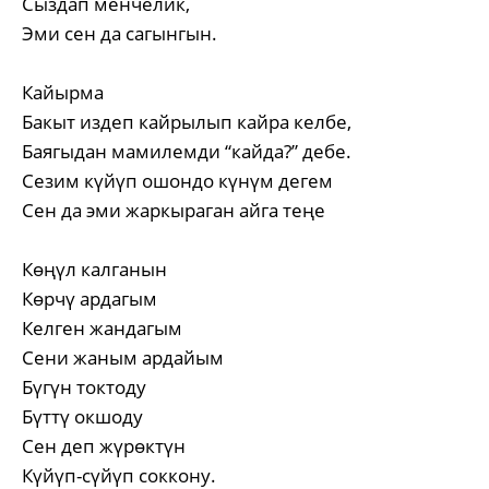
Сыздап менчелик,
Эми сен да сагынгын.
Кайырма
Бакыт издеп кайрылып кайра келбе,
Баягыдан мамилемди “кайда?” дебе.
Сезим күйүп ошондо күнүм дегем
Сен да эми жаркыраган айга теңе
Көңүл калганын
Көрчү ардагым
Келген жандагым
Сени жаным ардайым
Бүгүн токтоду
Бүттү окшоду
Сен деп жүрөктүн
Күйүп-сүйүп соккону.