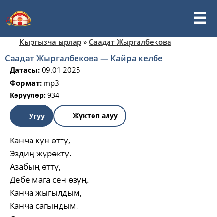
Кыргызча ырлар
»
Саадат Жыргалбекова
Саадат Жыргалбекова — Кайра келбе
Датасы:
09.01.2025
Формат:
mp3
Көрүүлөр:
934
Жүктөп алуу
Угуу
Канча күн өттү,
Эздиң жүрөктү.
Азабың өттү,
Дебе мага сен өзүң.
Канча жыгылдым,
Канча сагындым.