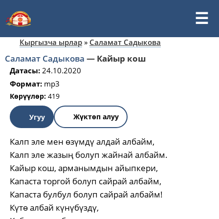
Кыргызча ырлар
»
Саламат Садыкова
Саламат Садыкова
—
Кайыр кош
Датасы:
24.10.2020
Формат:
mp3
Көрүүлөр:
419
Жүктөп алуу
Угуу
Калп эле мен өзүмдү алдай албайм,
Калп эле жазың болуп жайнай албайм.
Кайыр кош, арманымдын айыпкери,
Капаста торгой болуп сайрай албайм,
Капаста булбул болуп сайрай албайм!
Күтө албай күнүбүздү,