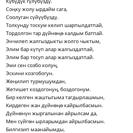
Күбүдүк гүлүбүздү.
Соңку жолу ырдайм сага,
Соолуган сүйүүбүздү.
Толкунду тоскум келип шарпылдатпай,
Тордолгон тар дүйнөңө калдым батпай.
Энчилеп жалгыздыкты жолго чыктым,
Элим бар күтүп алар жалгыздатпай,
Элим бар тосуп алар жалгыздатпай.
Эми сен созбо колуң,
Эскини козгобогун.
Жеңилип турмушумдан,
Жетишет коздогонуң, боздогонум.
Бир келген жаштыгыма тагдырлашмын,
Кирдеген жан дүйнөңө кайрылбасмын.
Дүйнөнүн жыргалынан айрылсам да,
Мен сүйгөн ырларымдан айрылбасмын.
Билгизип маанайымды,