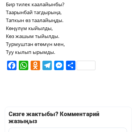
Бир тилек каалайынбы?
Таарынбай тагдырыңа,
Тапкын өз таалайыңды.
Көңүлүм кыйылды,
Көз жашым тыйылды.
Турмуштан өтөмүн мен,
Туу кылып ырымды.
Facebook
WhatsApp
Odnoklassniki
Telegram
Messenger
Share
Сизге жактыбы? Комментарий
жазыңыз