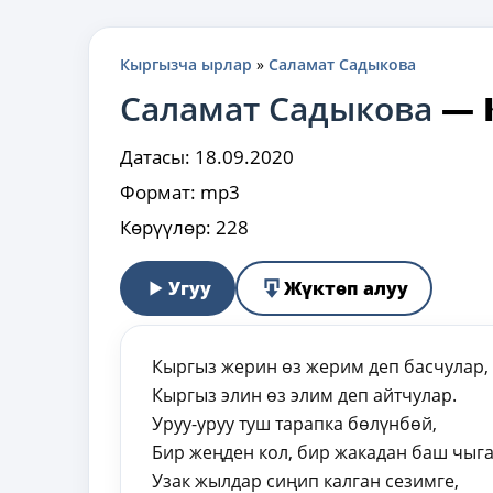
Кыргызча ырлар
»
Саламат Садыкова
Саламат Садыкова
—
Датасы:
18.09.2020
Формат:
mp3
Көрүүлөр:
228
Угуу
Жүктөп алуу
Кыргыз жерин өз жерим деп басчулар,
Кыргыз элин өз элим деп айтчулар.
Уруу-уруу туш тарапка бөлүнбөй,
Бир жеңден кол, бир жакадан баш чыга
Узак жылдар сиңип калган сезимге,