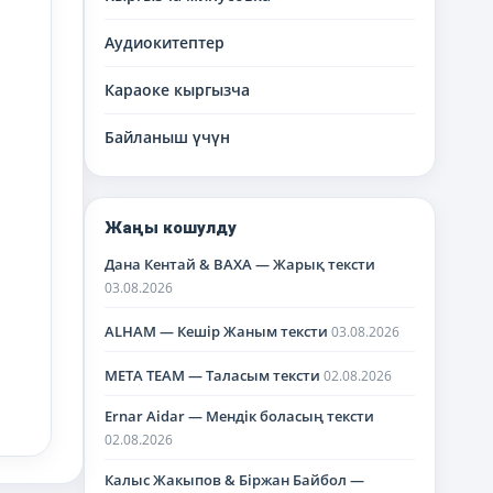
Аудиокитептер
Караоке кыргызча
Байланыш үчүн
Жаңы кошулду
Дана Кентай & BAXA — Жарық тексти
03.08.2026
ALHAM — Кешір Жаным тексти
03.08.2026
META TEAM — Таласым тексти
02.08.2026
Ernar Aidar — Мендік боласың тексти
02.08.2026
Калыс Жакыпов & Біржан Байбол —