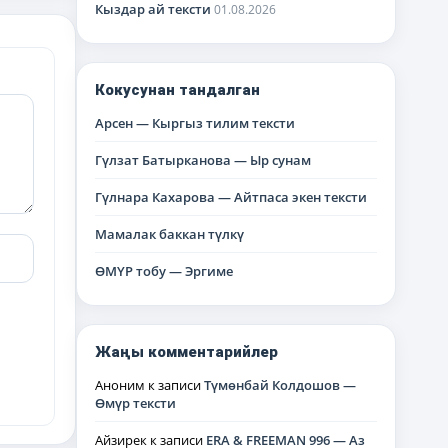
Кыздар ай тексти
01.08.2026
Кокусунан тандалган
Арсен — Кыргыз тилим тексти
Гүлзат Батырканова — Ыр сунам
Гүлнара Кахарова — Айтпаса экен тексти
Мамалак баккан түлкү
ӨМҮР тобу — Эргиме
Жаңы комментарийлер
Аноним
к записи
Түмөнбай Колдошов —
Өмүр тексти
Айзирек
к записи
ERA & FREEMAN 996 — Аз