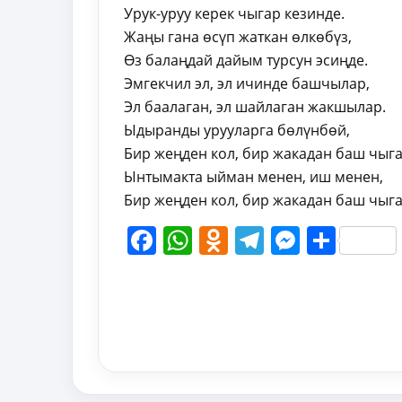
Урук-уруу керек чыгар кезинде.
Жаңы гана өсүп жаткан өлкөбүз,
Өз балаңдай дайым турсун эсиңде.
Эмгекчил эл, эл ичинде башчылар,
Эл баалаган, эл шайлаган жакшылар.
Ыдыранды урууларга бөлүнбөй,
Бир жеңден кол, бир жакадан баш чыга
Ынтымакта ыйман менен, иш менен,
Бир жеңден кол, бир жакадан баш чыга
Facebook
WhatsApp
Odnoklassni
Telegram
Messen
Shar