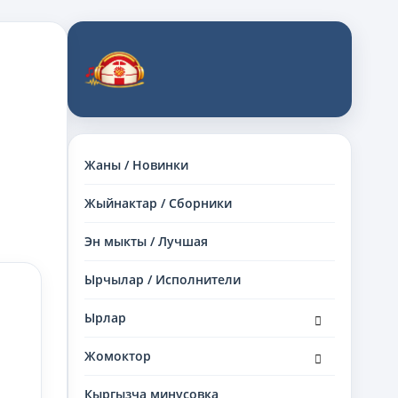
Жаны / Новинки
Жыйнактар / Сборники
Эн мыкты / Лучшая
Ырчылар / Исполнители
раскрыть
Ырлар
дочернее
меню
раскрыть
Жомоктор
дочернее
меню
Кыргызча минусовка