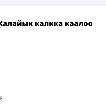
Калайык калкка каалоо
р.