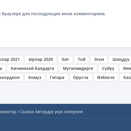
том браузере для последующих моих комментариев.
рлар 2021
Ырлар 2020
Хит
Той
Эски
Шаңдуу
а
Кичинекей балдарга
Мугалимдерге
Сүйүү
Ме
ккордеон
Комуз
Гитара
Орусча
Өзбекче
Каз
омоктор / Сказки
Автордук укук ээлерине