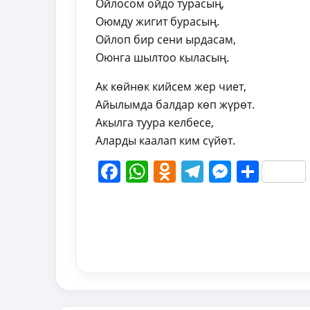
Ойлосом ойдо турасың,
Оюмду жигит бурасың.
Ойлоп бир сени ырдасам,
Оюнга шылтоо кыласың.
Ак көйнөк кийсем жер чиет,
Айылымда балдар көп жүрөт.
Акылга туура келбесе,
Аларды каалап ким сүйөт.
Facebook
WhatsApp
Odnoklassni
Telegram
Messen
Shar