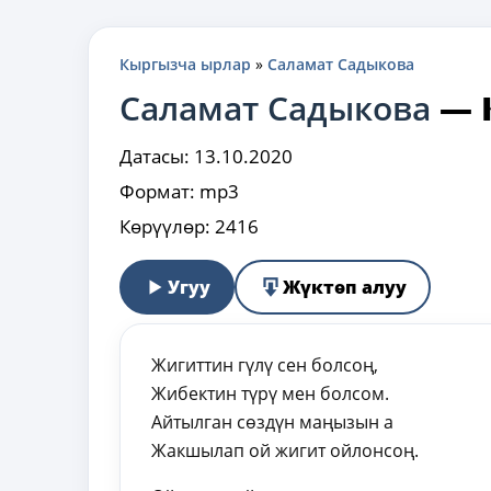
Кыргызча ырлар
»
Саламат Садыкова
Саламат Садыкова
—
Датасы:
13.10.2020
Формат:
mp3
Көрүүлөр:
2416
Угуу
Жүктөп алуу
Жигиттин гүлү сен болсоң,
Жибектин түрү мен болсом.
Айтылган сөздүн маңызын а
Жакшылап ой жигит ойлонсоң.