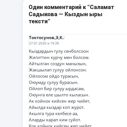
Один комментарий к “Саламат
Садыкова — Кыздын ыры
тексти”
Токтосунов,Э,К.
:
27.01.2026 в 19:38
Кыздардын гулу сенболсоон
Жигиттин курчу мен болсом.
Айтылган создун манызын,
Жакшылап сулуу ойлонсон.
Ойлосом ойдо турасын,
Оюумду сулуу бурасын.
Ойлоп бир сулуу ырдасам,
Оюунга еле шылто кыласын.
Ак койнок кийсен жер чийет,
Айылда кыздар коп журот.
Акылга тура келбесе аа,
Аларды карап ким суйот.
Кок койнок кийсен жер чийет,