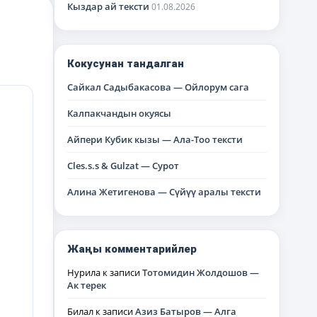
Кыздар ай тексти
01.08.2026
Кокусунан тандалган
Сайкал Садыбакасова — Ойлорум сага
Калпакчандын окуясы
Айпери Кубик кызы — Ала-Тоо тексти
Cles.s.s & Gulzat — Сурот
Алина Жетигенова — Сүйүү аралы тексти
Жаңы комментарийлер
Нурила
к записи
Тотомидин Жолдошов —
Ак терек
Билал
к записи
Азиз Батыров — Алга