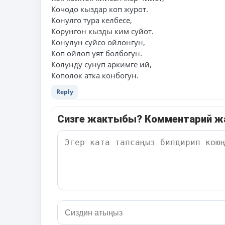
Кочодо кыздар коп журот.
Конулго тура келбесе,
Корунгон кызды ким суйот.
Конулун суйсо ойлонгун,
Коп ойлоп уят болбогун.
Колунду сунуп аркимге ий,
Кополок атка конбогун.
Reply
Сизге жактыбы? Комментарий 