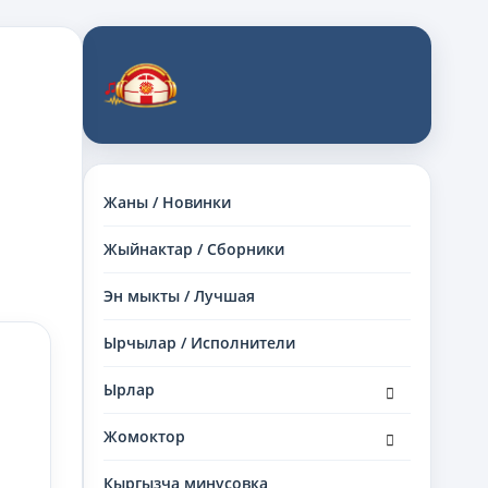
Жаны / Новинки
Жыйнактар / Сборники
Эн мыкты / Лучшая
Ырчылар / Исполнители
раскрыть
Ырлар
дочернее
меню
раскрыть
Жомоктор
дочернее
меню
Кыргызча минусовка