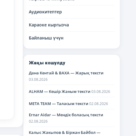
Аудиокитептер
Караоке кыргызча
Байланыш үчүн
Жаңы кошулду
Дана Кентай & BAXA — Жарық тексти
03.08.2026
ALHAM — Кешір Жаным тексти
03.08.2026
META TEAM — Таласым тексти
02.08.2026
Ernar Aidar — Мендік боласың тексти
02.08.2026
Калыс Жакыпов & Біржан Байбол —