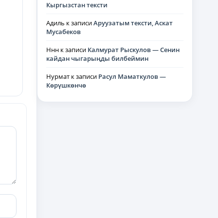
Кыргызстан тексти
Адиль
к записи
Аруузатым тексти, Аскат
Мусабеков
Ннн
к записи
Калмурат Рыскулов — Сенин
кайдан чыгарыңды билбеймин
Нурмат
к записи
Расул Маматкулов —
Көрүшкөнчө