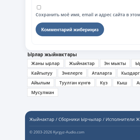
Сохранить моё имя, email и адрес сайта в э
Ырлар жыйнактары
Жаны ырлар
Жыйнактар
Эн мыкты
Ы
Кайгылуу
Энелерге
Аталарга
Кыздарг
Айылым
Туулган күнгө
Күз
Кыш
А
Мусулман
Жыйнактар / Сборники
Ырчылар / Исполнители
Ж
© 2003-2026 Kyrgyz-Audio.com