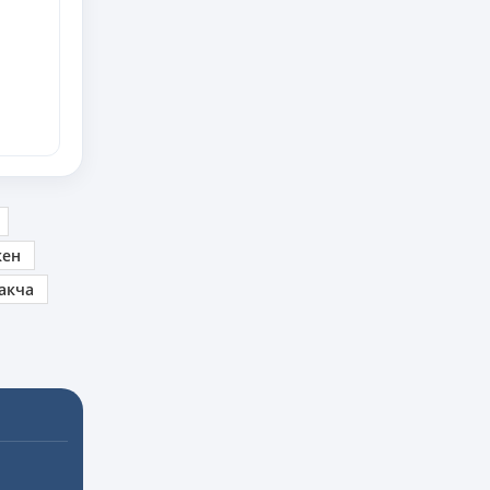
кен
акча