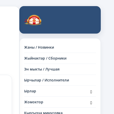
Жаны / Новинки
Жыйнактар / Сборники
Эн мыкты / Лучшая
Ырчылар / Исполнители
раскрыть
Ырлар
дочернее
меню
раскрыть
Жомоктор
дочернее
меню
Кыргызча минусовка