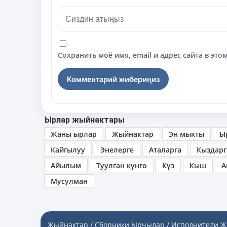
Сохранить моё имя, email и адрес сайта в э
Ырлар жыйнактары
Жаны ырлар
Жыйнактар
Эн мыкты
Ы
Кайгылуу
Энелерге
Аталарга
Кыздарг
Айылым
Туулган күнгө
Күз
Кыш
А
Мусулман
Жыйнактар / Сборники
Ырчылар / Исполнители
Ж