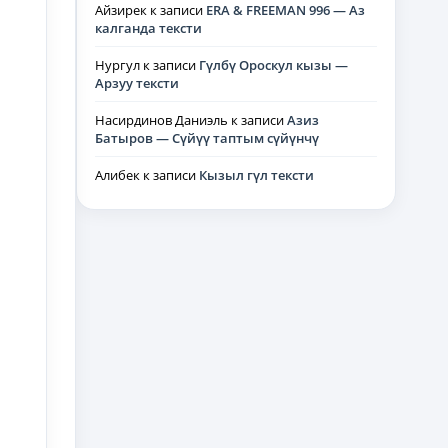
Айзирек
к записи
ERA & FREEMAN 996 — Аз
калганда тексти
Нургул
к записи
Гүлбү Ороскул кызы —
Арзуу тексти
Насирдинов Даниэль
к записи
Азиз
Батыров — Сүйүү таптым сүйүнчү
Алибек
к записи
Кызыл гүл тексти