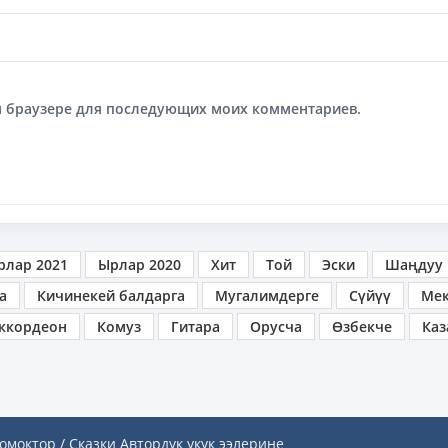
том браузере для последующих моих комментариев.
рлар 2021
Ырлар 2020
Хит
Той
Эски
Шаңдуу
а
Кичинекей балдарга
Мугалимдерге
Сүйүү
Ме
ккордеон
Комуз
Гитара
Орусча
Өзбекче
Каз
омоктор / Сказки
Автордук укук ээлерине