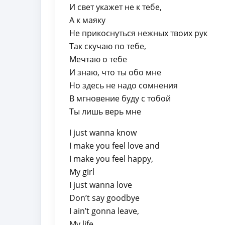
И свет укажет не к тебе,
А к маяку
Не прикоснуться нежных твоих рук
Так скучаю по тебе,
Мечтаю о тебе
И знаю, что ты обо мне
Но здесь не надо сомнения
В мгновение буду с тобой
Ты лишь верь мне
I just wanna know
I make you feel love and
I make you feel happy,
My girl
I just wanna love
Don’t say goodbye
I ain’t gonna leave,
My life