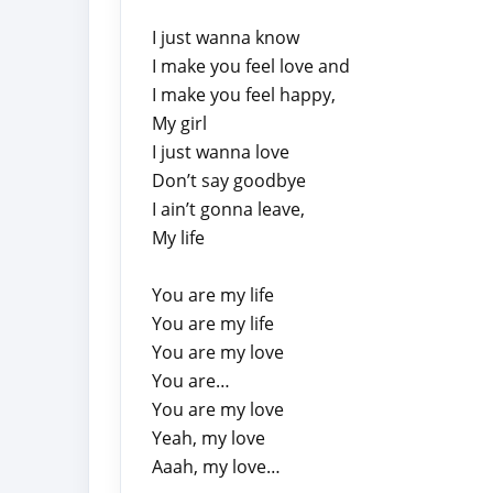
I just wanna know
I make you feel love and
I make you feel happy,
My girl
I just wanna love
Don’t say goodbye
I ain’t gonna leave,
My life
You are my life
You are my life
You are my love
You are…
You are my love
Yeah, my love
Aaah, my love…