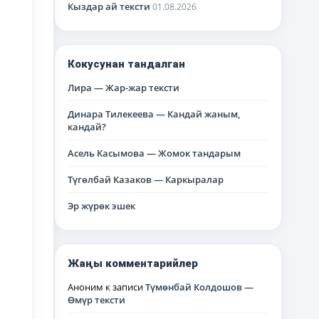
Кыздар ай тексти
01.08.2026
Кокусунан тандалган
Лира — Жар-жар тексти
Динара Тилекеева — Кандай жаным,
кандай?
Асель Касымова — Жомок тандарым
Түгөлбай Казаков — Каркыралар
Эр жүрөк эшек
Жаңы комментарийлер
Аноним
к записи
Түмөнбай Колдошов —
Өмүр тексти