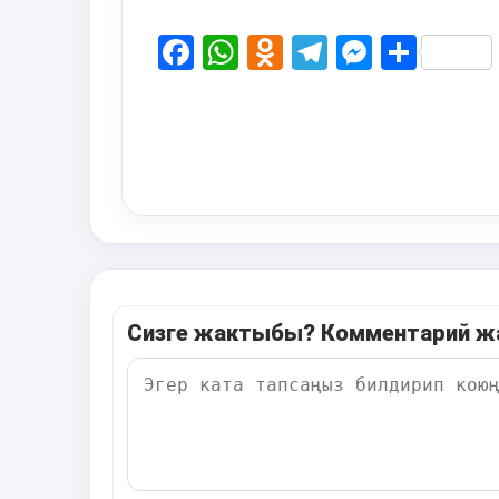
Facebook
WhatsApp
Odnoklassni
Telegram
Messen
Shar
Сизге жактыбы? Комментарий 