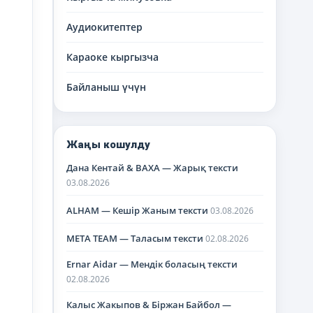
Аудиокитептер
Караоке кыргызча
Байланыш үчүн
Жаңы кошулду
Дана Кентай & BAXA — Жарық тексти
03.08.2026
ALHAM — Кешір Жаным тексти
03.08.2026
META TEAM — Таласым тексти
02.08.2026
Ernar Aidar — Мендік боласың тексти
02.08.2026
Калыс Жакыпов & Біржан Байбол —