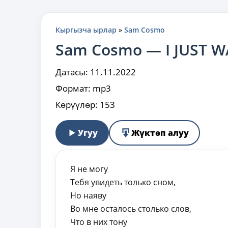
Кыргызча ырлар
»
Sam Cosmo
Sam Cosmo — I JUST
Датасы:
11.11.2022
Формат:
mp3
Көрүүлөр:
153
Угуу
Жүктөп алуу
Я не могу
Тебя увидеть только сном,
Но наяву
Во мне осталось столько слов,
Что в них тону