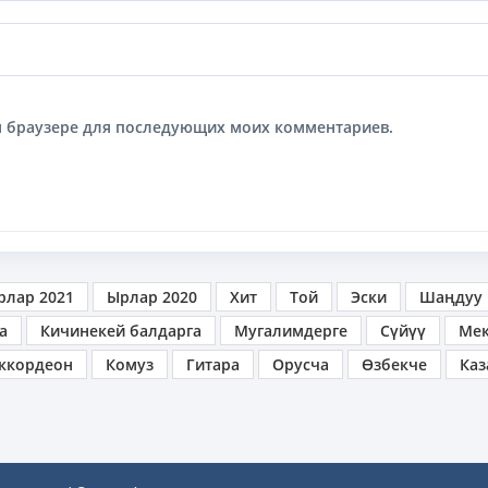
том браузере для последующих моих комментариев.
рлар 2021
Ырлар 2020
Хит
Той
Эски
Шаңдуу
а
Кичинекей балдарга
Мугалимдерге
Сүйүү
Ме
ккордеон
Комуз
Гитара
Орусча
Өзбекче
Каз