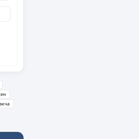
кен
акча