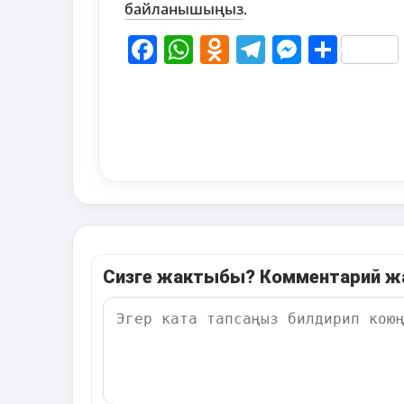
байланышыңыз
.
Facebook
WhatsApp
Odnoklassni
Telegram
Messen
Shar
Сизге жактыбы? Комментарий 