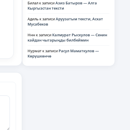
Билал
к записи
Азиз Батыров — Алга
Кыргызстан тексти
Адиль
к записи
Аруузатым тексти, Аскат
Мусабеков
Ннн
к записи
Калмурат Рыскулов — Сенин
кайдан чыгарыңды билбеймин
Нурмат
к записи
Расул Маматкулов —
Көрүшкөнчө