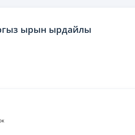
ргыз ырын ырдайлы
ок