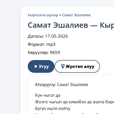
Кыргызча ырлар
»
Самат Эшалиев
Самат Эшалиев — Кы
Датасы:
17.05.2026
Формат:
mp3
Көрүүлөр:
9659
Угуу
Жүктөп алуу
Аткаруучу:
Самат Эшалиев
Күн чыгат да
Жолго чыгып ар кимибиз ар жакта бир
Бүгүн ишти койчу