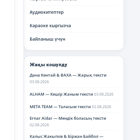
Аудиокитептер
Караоке кыргызча
Байланыш үчүн
Жаңы кошулду
Дана Кентай & BAXA — Жарық тексти
03.08.2026
ALHAM — Кешір Жаным тексти
03.08.2026
META TEAM — Таласым тексти
02.08.2026
Ernar Aidar — Мендік боласың тексти
02.08.2026
Калыс Жакыпов & Біржан Байбол —