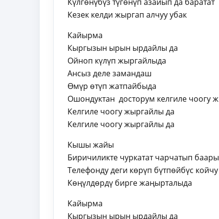
Күлгөнүбүз түгөнүп азайып да баратат
Кезек келди жыргап алчуу убак
Кайырма
Кыргызын ырын ырдайлы да
Ойноп күлүп жыргайлыда
Ансыз деле замандаш
Өмүр өтүп жатпайбыда
Ошондуктан досторум келгиле чоогу 
Келгиле чоогу жыргайлы да
Келгиле чоогу жыргайлы да
Кышы жайы
Биричиликте чуркатат чарчатып баары
Телефонду деги көрүп бүтпөйбүс койчу
Көңүлдөрдү бирге жаңырталыда
Кайырма
Кыргызын ырын ырдайлы да