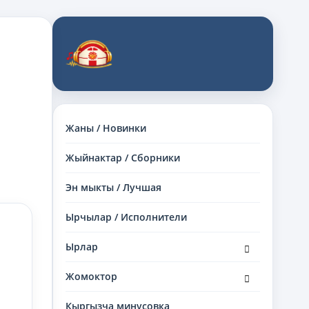
Жаны / Новинки
Жыйнактар / Сборники
Эн мыкты / Лучшая
Ырчылар / Исполнители
раскрыть
Ырлар
дочернее
меню
раскрыть
Жомоктор
дочернее
меню
Кыргызча минусовка