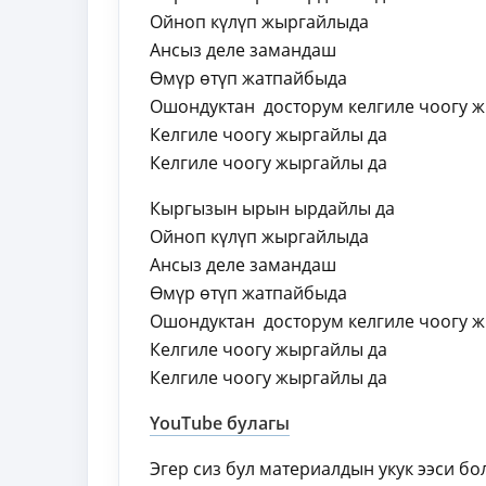
Ойноп күлүп жыргайлыда
Ансыз деле замандаш
Өмүр өтүп жатпайбыда
Ошондуктан досторум келгиле чоогу 
Келгиле чоогу жыргайлы да
Келгиле чоогу жыргайлы да
Кыргызын ырын ырдайлы да
Ойноп күлүп жыргайлыда
Ансыз деле замандаш
Өмүр өтүп жатпайбыда
Ошондуктан досторум келгиле чоогу 
Келгиле чоогу жыргайлы да
Келгиле чоогу жыргайлы да
YouTube булагы
Эгер сиз бул материалдын укук ээси б