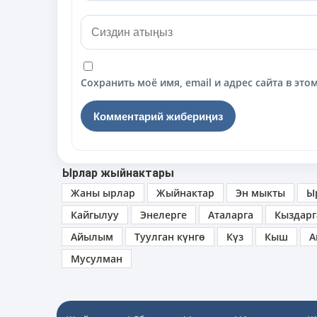
Сохранить моё имя, email и адрес сайта в э
Ырлар жыйнактары
Жаны ырлар
Жыйнактар
Эн мыкты
Ы
Кайгылуу
Энелерге
Аталарга
Кыздарг
Айылым
Туулган күнгө
Күз
Кыш
А
Мусулман