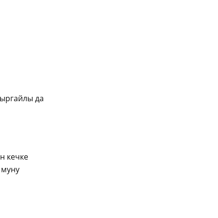
жыргайлы да
н кечке
 муну