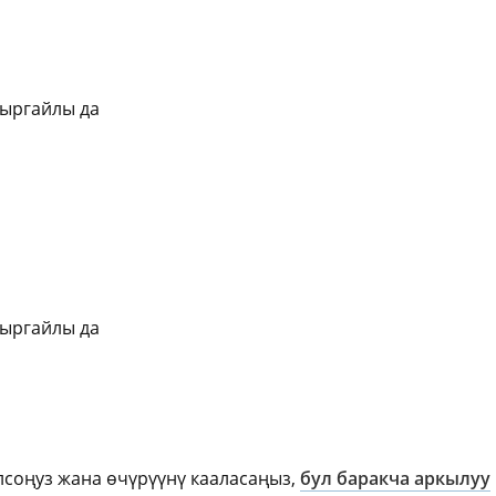
жыргайлы да
жыргайлы да
олсоңуз жана өчүрүүнү кааласаңыз,
бул баракча аркылуу