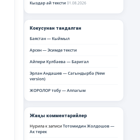
Кыздар ай тексти
01.08.2026
Кокусунан тандалган
Баястан — Кыймыл
Арсен — Эсимде тексти
Айпери Кулбаева — Баригал
Эрлан Андашев — Сагындырба (New
version)
ЖОРОЛОР тобу — Аппагым
Жаңы комментарийлер
Нурила
к записи
Тотомидин Жолдошов —
Ак терек