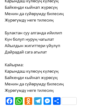
Карындаш күлөсүң күлөсүң
Байкеңди кыйнап жүрөсүң
Менин да сүйөрүмдү билесиң
Жүрөгүмдү неге тилесиң
Булактан суу алганда ийилип
Күн болуп нуруң чагылат
Айылдын жигиттери үйүлүп
Дайрадай сага агылат
Кайырма:
Карындаш күлөсүң күлөсүң
Байкеңди кыйнап жүрөсүң
Менин да сүйөрүмдү билесиң
Жүрөгүмдү неге тилесиң
Facebook
WhatsApp
Odnoklassniki
Telegram
Messenger
Share