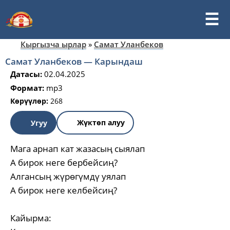
Кыргызча ырлар
»
Самат Уланбеков
Самат Уланбеков — Карындаш
Датасы:
02.04.2025
Формат:
mp3
Көрүүлөр:
268
Жүктөп алуу
Угуу
Мага арнап кат жазасың сыялап
А бирок неге бербейсиң?
Алгансың жүрөгүмдү уялап
А бирок неге келбейсиң?
Кайырма: