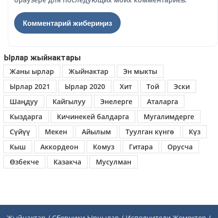
Ырлар жыйнактары
Жаны ырлар
Жыйнактар
Эн мыкты
Ырлар 2021
Ырлар 2020
Хит
Той
Эски
Шаңдуу
Кайгылуу
Энелерге
Аталарга
Кыздарга
Кичинекей балдарга
Мугалимдерге
Сүйүү
Мекен
Айылым
Туулган күнгө
Күз
Кыш
Аккордеон
Комуз
Гитара
Орусча
Өзбекче
Казакча
Мусулман
Жыйнактар / Сборники
Ырчылар / Исполнители
Жомоктор /