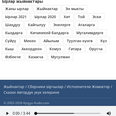
Ырлар жыйнактары
Жаны ырлар
Жыйнактар
Эн мыкты
Ырлар 2021
Ырлар 2020
Хит
Той
Эски
Шаңдуу
Кайгылуу
Энелерге
Аталарга
Кыздарга
Кичинекей балдарга
Мугалимдерге
Сүйүү
Мекен
Айылым
Туулган күнгө
Күз
Кыш
Аккордеон
Комуз
Гитара
Орусча
Өзбекче
Казакча
Мусулман
Жыйнактар / Сборники
Ырчылар / Исполнители
Жомоктор /
Сказки
Автордук укук ээлерине
© 2003-2026 Kyrgyz-Audio.com