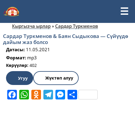
Кыргызча ырлар
»
Сардар Туркменов
Сардар Туркменов & Баян Сыдыкова — Сүйүүдө
дайым жаз болсо
Датасы:
11.05.2021
Формат:
mp3
Көрүүлөр:
402
Жүктөп алуу
Угуу
Facebook
WhatsApp
Odnoklassniki
Telegram
Messenger
Share