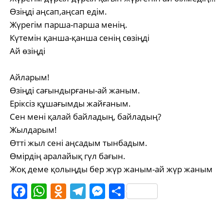
Өзіңді аңсап,аңсап едім.
Жүрегім парша-парша менің.
Күтемін қанша-қанша сенің сөзіңді
Ай өзіңді
Айларым!
Өзіңді сағындырғаны-ай жаным.
Еріксіз құшағымды жайғаным.
Сен мені қалай байладың, байладың?
Жылдарым!
Өтті жыл сені аңсадым тынбадым.
Өмірдің аралайық гүл бағын.
Жоқ деме қолыңды бер жүр жаным-ай жүр жаным
Facebook
WhatsApp
Odnoklassniki
Telegram
Messenger
Share