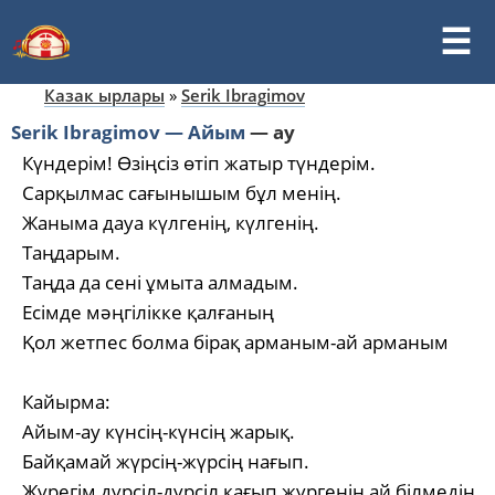
Казак ырлары
»
Serik Ibragimov
Serik Ibragimov — Айым
—
ау
Күндерім! Өзіңсіз өтіп жатыр түндерім.
Сарқылмас сағынышым бұл менің.
Жаныма дауа күлгенің, күлгенің.
Таңдарым.
Таңда да сені ұмыта алмадым.
Есімде мәңгілікке қалғаның
Қол жетпес болма бірақ арманым-ай арманым
Кайырма:
Айым-ау күнсің-күнсің жарық.
Байқамай жүрсің-жүрсің нағып.
Жүрегім дүрсіл-дүрсіл қағып жүргенін ай білмедің…