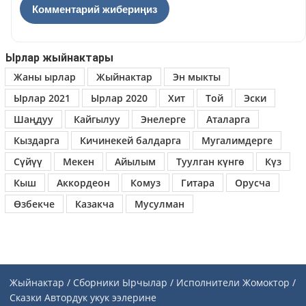
Ырлар жыйнактары
Жаны ырлар
Жыйнактар
Эн мыкты
Ырлар 2021
Ырлар 2020
Хит
Той
Эски
Шаңдуу
Кайгылуу
Энелерге
Аталарга
Кыздарга
Кичинекей балдарга
Мугалимдерге
Сүйүү
Мекен
Айылым
Туулган күнгө
Күз
Кыш
Аккордеон
Комуз
Гитара
Орусча
Өзбекче
Казакча
Мусулман
Жыйнактар / Сборники
Ырчылар / Исполнители
Жомоктор /
Сказки
Автордук укук ээлерине