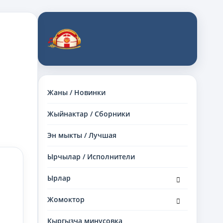
Жаны / Новинки
Жыйнактар / Сборники
Эн мыкты / Лучшая
Ырчылар / Исполнители
раскрыть
Ырлар
дочернее
меню
раскрыть
Жомоктор
дочернее
меню
Кыргызча минусовка