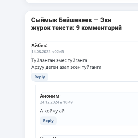
Сыймык Бейшекеев — Эки
жүрөк тексти: 9 комментарий
Айбек
:
14.08.2022 в 02:45
Туйланган эмес туйганга
Арзуу деген азап экен туйганга
Reply
Аноним
:
24.12.2024 в 10:49
А койчу ай
Reply