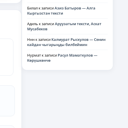
Билал
к записи
Азиз Батыров — Алга
Кыргызстан тексти
Адиль
к записи
Аруузатым тексти, Аскат
Мусабеков
Ннн
к записи
Калмурат Рыскулов — Сенин
кайдан чыгарыңды билбеймин
Нурмат
к записи
Расул Маматкулов —
Көрүшкөнчө