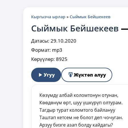
Кыргызча ырлар
»
Сыймык Бейшекеев
Сыймык Бейшекеев
Датасы:
29.10.2020
Формат:
mp3
Көрүүлөр:
8925
Угуу
Жүктөп алуу
Көзүмдү албай коломтонун отунан,
Көөдөнүм өрт, шуу үшкүрүп олтурам.
Тагдыр турат коломтого байлануу
Таштап кетсем не болот деп чочуган.
Арзуу бизге азап болду кайдагы?