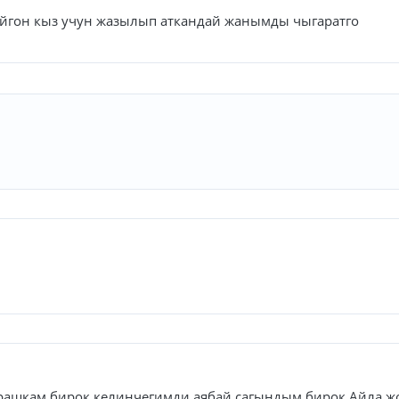
йгон кыз учун жазылып аткандай жанымды чыгаратго
рашкам бирок келинчегимди аябай сагындым бирок Айла ж