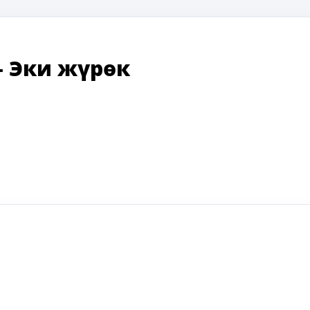
—
Эки жүрөк