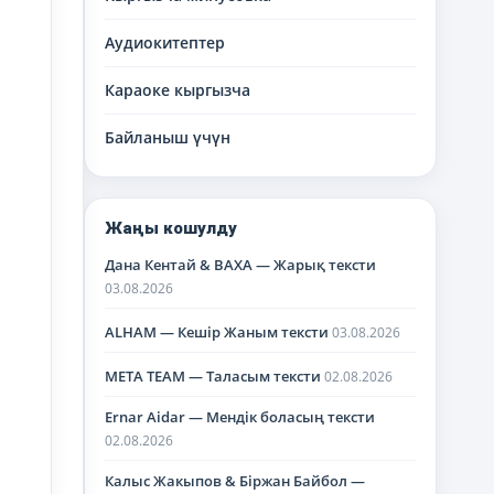
Аудиокитептер
Караоке кыргызча
Байланыш үчүн
Жаңы кошулду
Дана Кентай & BAXA — Жарық тексти
03.08.2026
ALHAM — Кешір Жаным тексти
03.08.2026
META TEAM — Таласым тексти
02.08.2026
Ernar Aidar — Мендік боласың тексти
02.08.2026
Калыс Жакыпов & Біржан Байбол —