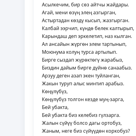
Асылкечим, бир сөз айтчы жайдары.
Агай, мени өзүң элең азгырган,
Астыртадан көздү кысып, жазгырган.
Калбай ээрчип, күндө белек калтырып,
Карындаш деп эркелетип, наз кылган.
Ал ансайын жүргөн элем тартынып,
Моюнума колуң турса артылып.
Бирге сыздап жүрөктөгү жарабыз,
Биздин дайым бирге дүйнө санаабыз.
Арзуу деген азап экен туйланган,
Жакын туруп алыс минтип арабыз.
Көңүлүбүз,
Көңүлүбүз толгон кезде муң-зарга,
Бей убакта,
Бей убакта биз келебиз гүлзарга.
Жалын сүйүү болсо дагы ортобуз,
Жаным, неге биз сүйүүдөн коркобуз?