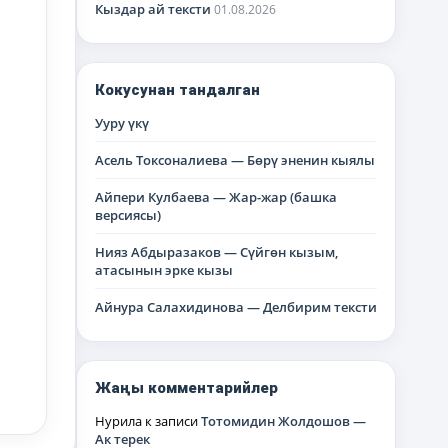
Кыздар ай тексти
01.08.2026
Кокусунан тандалган
Ууру үкү
Асель Токсоналиева — Бөрү эненин кыялы
Айпери Кулбаева — Жар-жар (башка
версиясы)
Нияз Абдыразаков — Сүйгөн кызым,
атасынын эрке кызы
Айнура Салахидинова — Делбирим тексти
Жаңы комментарийлер
Нурила
к записи
Тотомидин Жолдошов —
Ак терек