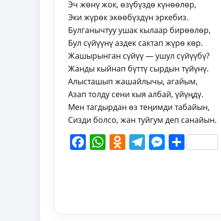
Эч жөнү жок, өзүбүздө күнөөлөр,
Эки жүрөк экөөбүздүн эркебиз.
Булганычтуу ушак кылаар бирөөлөр,
Бул сүйүүнү аздек сактап жүрө көр.
Жашырынган сүйүү — ушул сүйүүбү?
Жанды кыйнап бүттү сырдын түйүнү.
Алысташып жашайлычы, агайым,
Азап толду сени кыя албай, үйүңдү.
Мен тагдырдан өз теңимди табайын,
Сизди болсо, жан туйгум деп санайын.
Facebook
WhatsApp
Odnoklassni
Telegram
Messen
Shar