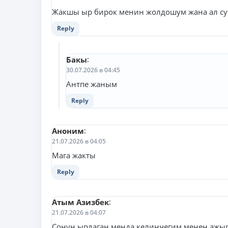
Жакшы ыр бирок менин жолдошум жана ал су
Reply
Бакы
:
30.07.2026 в 04:45
Антпе жаным
Reply
Аноним
:
21.07.2026 в 04:05
Мага жакты
Reply
Атым Азизбек
:
21.07.2026 в 04:07
Сонун ырдаган менда келинчегим менен ажы