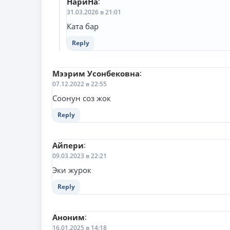
НариНа
:
31.03.2026 в 21:01
Ката бар
Reply
Мээрим Усонбековна
:
07.12.2022 в 22:55
Соонун соз жок
Reply
Айпери
:
09.03.2023 в 22:21
Эки журок
Reply
Аноним
:
16.01.2025 в 14:18