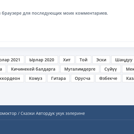
том браузере для последующих моих комментариев.
рлар 2021
Ырлар 2020
Хит
Той
Эски
Шаңдуу
а
Кичинекей балдарга
Мугалимдерге
Сүйүү
Ме
ккордеон
Комуз
Гитара
Орусча
Өзбекче
Каз
омоктор / Сказки
Автордук укук ээлерине