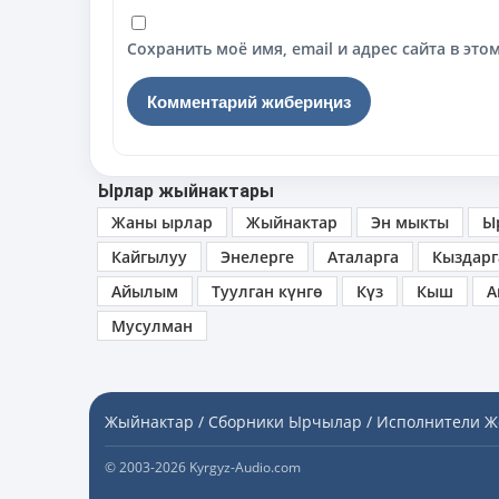
Сохранить моё имя, email и адрес сайта в э
Ырлар жыйнактары
Жаны ырлар
Жыйнактар
Эн мыкты
Ы
Кайгылуу
Энелерге
Аталарга
Кыздарг
Айылым
Туулган күнгө
Күз
Кыш
А
Мусулман
Жыйнактар / Сборники
Ырчылар / Исполнители
Ж
© 2003-2026 Kyrgyz-Audio.com