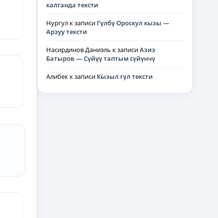
калганда тексти
Нургул
к записи
Гүлбү Ороскул кызы —
Арзуу тексти
Насирдинов Даниэль
к записи
Азиз
Батыров — Сүйүү таптым сүйүнчү
Алибек
к записи
Кызыл гүл тексти