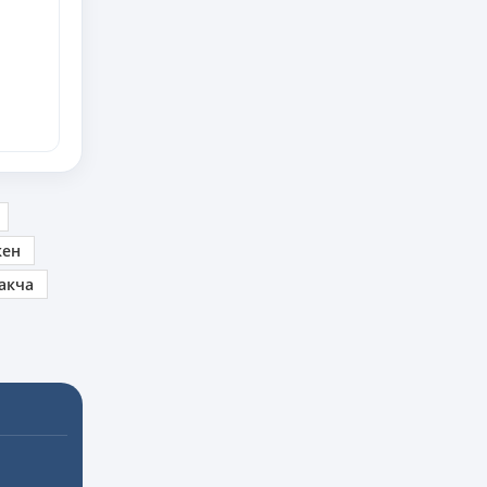
кен
акча