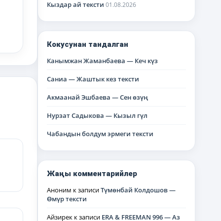
Кыздар ай тексти
01.08.2026
Кокусунан тандалган
Канымжан Жаманбаева — Кеч күз
Саниа — Жаштык кез тексти
Акмаанай Эшбаева — Сен өзүң
Нурзат Садыкова — Кызыл гүл
Чабандын болдум эрмеги тексти
Жаңы комментарийлер
Аноним
к записи
Түмөнбай Колдошов —
Өмүр тексти
Айзирек
к записи
ERA & FREEMAN 996 — Аз