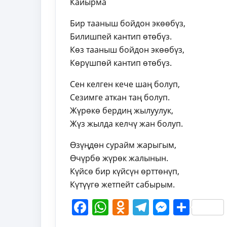
Кайырма
Бир тааныш бойдон экөөбүз,
Билишпей кантип өтөбүз.
Көз тааныш бойдон экөөбүз,
Көрүшпөй кантип өтөбүз.
Сен келген кече шаң болуп,
Сезимге аткан таң болуп.
Жүрөкө бердиң жылуулук,
Жүз жылда келчү жан болуп.
Өзүңдөн сурайм жарыгым,
Өчүрбө жүрөк жалынын.
Күйсө бир күйсүн өрттөнүп,
Күтүүгө жетпейт сабырым.
Facebook
WhatsApp
Odnoklassni
Telegram
Messen
Shar