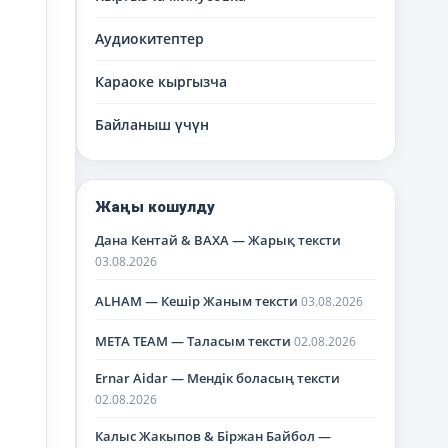
Аудиокитептер
Караоке кыргызча
Байланыш үчүн
Жаңы кошулду
Дана Кентай & BAXA — Жарық тексти
03.08.2026
ALHAM — Кешір Жаным тексти
03.08.2026
META TEAM — Таласым тексти
02.08.2026
Ernar Aidar — Мендік боласың тексти
02.08.2026
Калыс Жакыпов & Біржан Байбол —