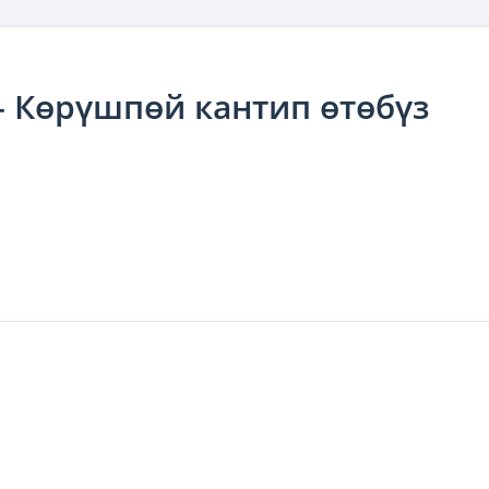
 Көрүшпөй кантип өтөбүз