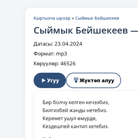
Кыргызча ырлар
»
Сыймык Бейшекеев
Сыймык Бейшекеев —
Датасы:
23.04.2024
Формат:
mp3
Көрүүлөр:
46526
Угуу
Жүктөп алуу
Бир болчу келген кечээбиз,
Билгизбей жанды нетебиз.
Керемет ушул өмүрдө,
Кездешпей кантип кетебиз.