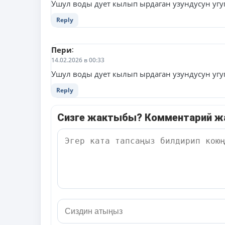
Ушул воды дует кылып ырдаган узундусун угу
Reply
Пери
:
14.02.2026 в 00:33
Ушул воды дует кылып ырдаган узундусун уг
Reply
Сизге жактыбы? Комментарий 