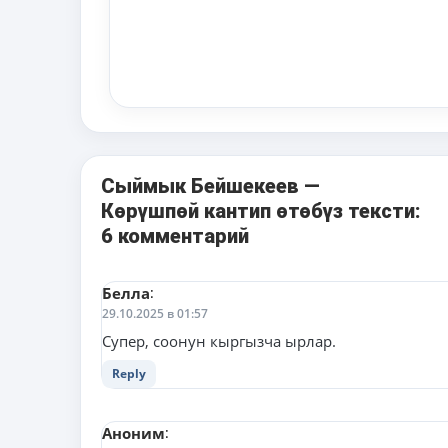
Сыймык Бейшекеев —
Көрүшпөй кантип өтөбүз тексти:
6 комментарий
Белла
:
29.10.2025 в 01:57
Супер, соонун кыргызча ырлар.
Reply
Аноним
: