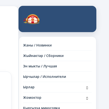
Жаны / Новинки
Жыйнактар / Сборники
Эн мыкты / Лучшая
Ырчылар / Исполнители
раскрыть
Ырлар
дочернее
меню
раскрыть
Жомоктор
дочернее
меню
Кыргызча минусовка