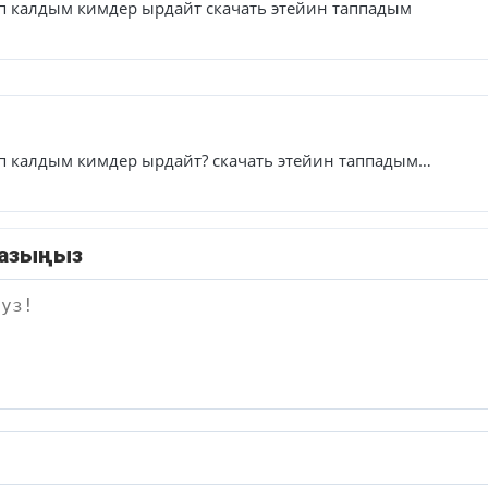
п калдым кимдер ырдайт скачать этейин таппадым
уп калдым кимдер ырдайт? скачать этейин таппадым…
жазыңыз