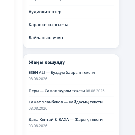
Аудиокитептер
Караоке кыргызча
Байланыш үчүн
Жаңы кошулду
ESEN ALI — Буздум баарын тексти
08.08.2026
Пери — Самап жүрөм тексти
08.08.2026
Самат Уланбеков — Кайдасың тексти
08.08.2026
Дана Кентай & BAXA — Жарық тексти
03.08.2026