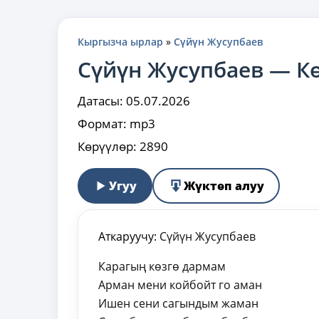
Кыргызча ырлар
»
Сүйүн Жусупбаев
Сүйүн Жусупбаев — К
Датасы:
05.07.2026
Формат:
mp3
Көрүүлөр:
2890
Угуу
Жүктөп алуу
Аткаруучу:
Сүйүн Жусупбаев
Карагың көзгө дармам
Арман мени койбойт го аман
Ишен сени сагындым жаман