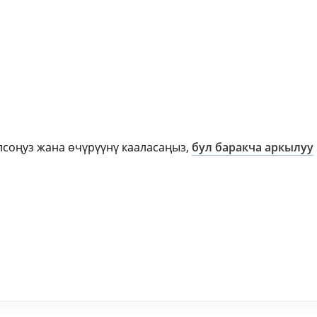
олсоңуз жана өчүрүүнү кааласаңыз,
бул баракча аркылуу
ki
ger
e