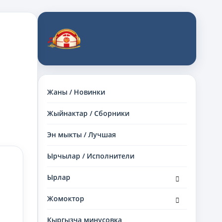
Жаны / Новинки
Жыйнактар / Сборники
Эн мыкты / Лучшая
Ырчылар / Исполнители
раскрыть
Ырлар
дочернее
меню
раскрыть
Жомоктор
дочернее
меню
Кыргызча минусовка