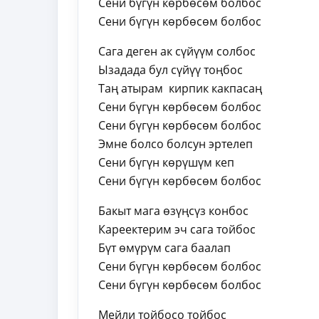
Сени бүгүн көрбөсөм болбос
Сени бүгүн көрбөсөм болбос
Сага деген ак сүйүүм солбос
Ызадада бул сүйүү тоңбос
Таң атырам кирпик какпасаң
Сени бүгүн көрбөсөм болбос
Сени бүгүн көрбөсөм болбос
Эмне болсо болсун эртелеп
Сени бүгүн көрүшүм кеп
Сени бүгүн көрбөсөм болбос
Бакыт мага өзүңсүз конбос
Кареектерим эч сага тойбос
Бүт өмүрүм сага баалап
Сени бүгүн көрбөсөм болбос
Сени бүгүн көрбөсөм болбос
Мейли тойбосо тойбос