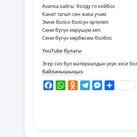
Азапка кайгы болду го койбос
Канат тагып сен жака учам
Эмне болсо болсун эртелеп
Сени бүгүн көрүшүм кеп
Сени бүгүн көрбөсөм болбос
YouTube булагы
Эгер сиз бул материалдын укук ээси б
байланышыңыз
.
Facebook
WhatsApp
Odnoklassni
Telegram
Messen
Shar