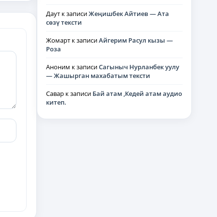
Даут
к записи
Жеңишбек Айтиев — Ата
сөзү тексти
Жомарт
к записи
Айгерим Расул кызы —
Роза
Аноним
к записи
Сагыныч Нурланбек уулу
— Жашырган махабатым тексти
Савар
к записи
Бай атам ,Кедей атам аудио
китеп.