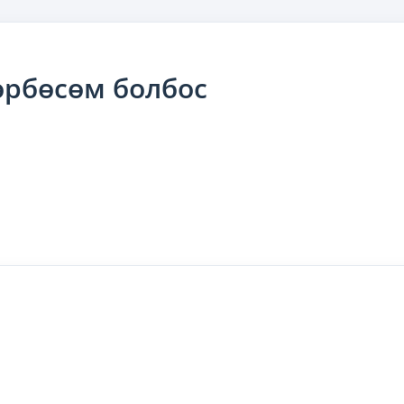
өрбөсөм болбос