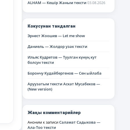
ALHAM — Кешір Жаным тексти
03.08.2026
Кокусунан тандалган
Эрнест Жоошев — Let me show
Даниель — Жолдор узак тексти
Ильяс Кудретов — Туулган күнүң кут
болсун тексти
Борончу Кудайбергенов — Сен ыйлаба
Аруузатым тексти Аскат Мусабеков —
(New version)
Жаңы комментарийлер
Аноним
к записи
Саламат Садыкова —
Ала-Тоо тексти