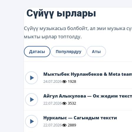
Сүйүү ырлары
Сүйүү музыкасыз болбойт, ал эми музыка с
мыкты ырлар топтолду.
Датасы
Популярдуу
Аты
Мыктыбек Нурланбеков & Meta tea
24.07.2026
1928
Айгул Алыкулова — Ок жедим текс
22.07.2026
3532
Нуркалыс — Сагындым тексти
22.07.2026
2889