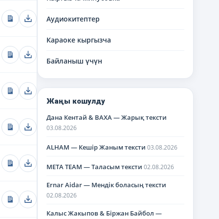
Аудиокитептер
Караоке кыргызча
Байланыш үчүн
Жаңы кошулду
Дана Кентай & BAXA — Жарық тексти
03.08.2026
ALHAM — Кешір Жаным тексти
03.08.2026
META TEAM — Таласым тексти
02.08.2026
Ernar Aidar — Мендік боласың тексти
02.08.2026
Калыс Жакыпов & Біржан Байбол —