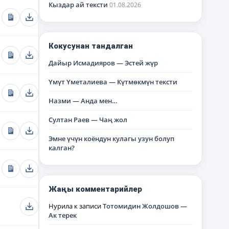
Кыздар ай тексти
01.08.2026
Кокусунан тандалган
Дайыр Исмадияров — Эстей жүр
Үмүт Үметалиева — Күтмөкмүн тексти
Назми — Анда мен…
Султан Раев — Чаң жол
Эмне үчүн коёндун кулагы узун болуп
калган?
Жаңы комментарийлер
Нурила
к записи
Тотомидин Жолдошов —
Ак терек