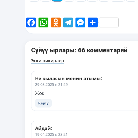
Facebook
WhatsApp
Odnoklassniki
Telegram
Messenger
Share
Сүйүү ырлары: 66 комментарий
Навигация
Эски пикирлер
по
комментариям
Не кыласын менин атымы
:
29.03.2025 в 21:29
Жок
Reply
Айдай
:
19.04.2025 в 23:21