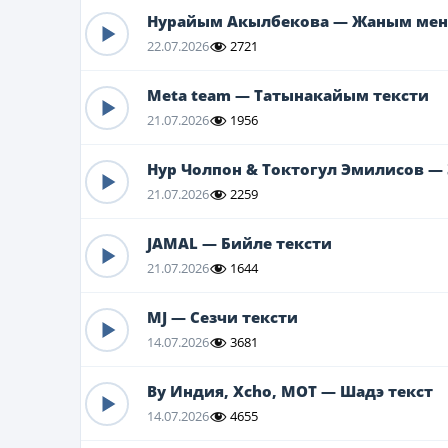
Нурайым Акылбекова — Жаным мен
22.07.2026
2721
Meta team — Татынакайым тексти
21.07.2026
1956
Нур Чолпон & Токтогул Эмилисов —
21.07.2026
2259
JAMAL — Бийле тексти
21.07.2026
1644
MJ — Сезчи тексти
14.07.2026
3681
By Индия, Xcho, МОТ — Шадэ текст
14.07.2026
4655