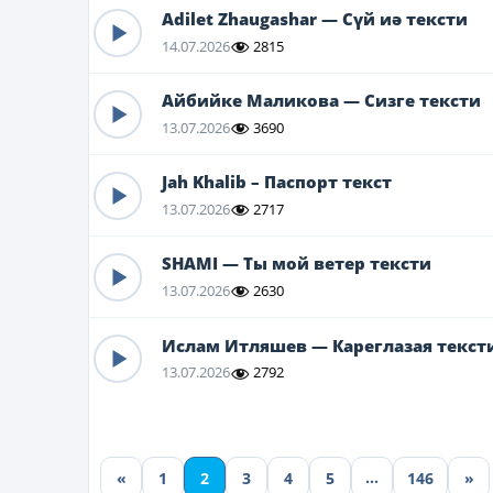
Adilet Zhaugashar — Сүй иә тексти
14.07.2026
2815
Айбийке Маликова — Сизге тексти
13.07.2026
3690
Jah Khalib – Паспорт текст
13.07.2026
2717
SHAMI — Ты мой ветер тексти
13.07.2026
2630
Ислам Итляшев — Кареглазая текст
13.07.2026
2792
…
«
1
2
3
4
5
146
»