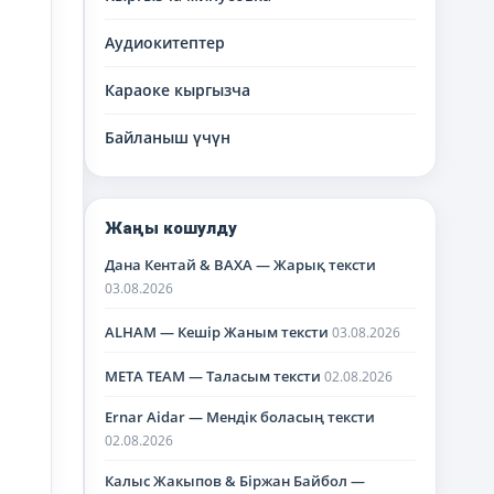
Аудиокитептер
Караоке кыргызча
Байланыш үчүн
Жаңы кошулду
Дана Кентай & BAXA — Жарық тексти
03.08.2026
ALHAM — Кешір Жаным тексти
03.08.2026
META TEAM — Таласым тексти
02.08.2026
Ernar Aidar — Мендік боласың тексти
02.08.2026
Калыс Жакыпов & Біржан Байбол —