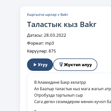
Кыргызча ырлар
»
Bakr
Таластык кыз Bakr
Датасы:
28.03.2022
Формат:
mp3
Көрүүлөр:
875
Угуу
Жүктөп алуу
В Аламидине Бакр келатрр
Ал Баатыр таластык кыз мага жагып ат
Отробузда тартылып сыр
Сага деген сезимдерим менин кучоп б