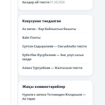
Кыздар ай тексти
01.08.2026
Кокусунан тандалган
Ак эмгек – бар байлыктын башаты
Bakr-Понты
Султан Садыралиев — Сен ыйлаба тексти
Кубатбек Жусубалиев — Эне, үпүп сасык
келди
Алмаз Тургунбаев — Жалгызым тексти
Жаңы комментарийлер
Нурила
к записи
Тотомидин Жолдошов —
Ак терек