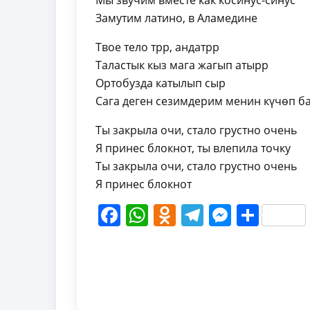
Мы звучим вместе как косинус-синус
Замутим латино, в Аламедине
Твое тело трр, андатрр
Таластык кыз мага жагып атырр
Ортобузда катылып сыр
Сага деген сезимдерим менин күчөп б
Ты закрыла очи, стало грустно очень
Я принес блокнот, ты влепила точку
Ты закрыла очи, стало грустно очень
Я принес блокнот
Facebook
WhatsApp
Odnoklassni
Telegram
Messen
Shar