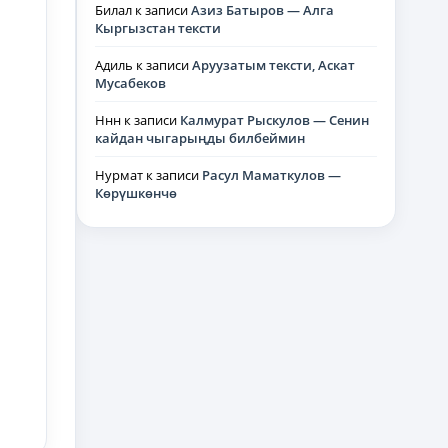
Билал
к записи
Азиз Батыров — Алга
Кыргызстан тексти
Адиль
к записи
Аруузатым тексти, Аскат
Мусабеков
Ннн
к записи
Калмурат Рыскулов — Сенин
кайдан чыгарыңды билбеймин
Нурмат
к записи
Расул Маматкулов —
Көрүшкөнчө