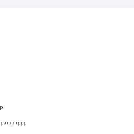
рр
аратрр тррр