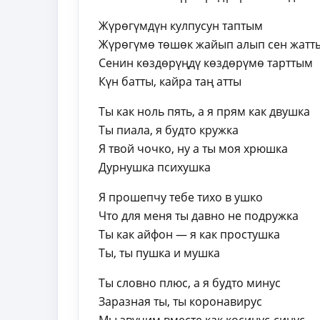
Жүрөгүмдүн кулпусун таптым
Жүрөгүмө төшөк жайып алып сен жатт
Сенин көздөрүңдү көздөрүмө тарттым
Күн батты, кайра таң атты
Ты как ноль пять, а я прям как двушка
Ты пиала, я будто кружка
Я твой чочко, ну а ты моя хрюшка
Дурнушка психушка
Я прошепчу тебе тихо в ушко
Что для меня ты давно не подружка
Ты как айфон — я как простушка
Ты, ты пушка и мушка
Ты словно плюс, а я будто минус
Заразная ты, ты коронавирус