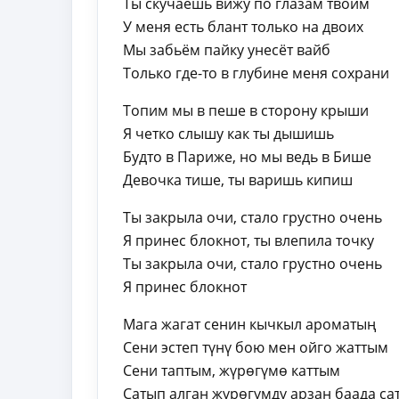
Ты скучаешь вижу по глазам твоим
У меня есть блант только на двоих
Мы забьём пайку унесёт вайб
Только где-то в глубине меня сохрани
Топим мы в пеше в сторону крыши
Я четко слышу как ты дышишь
Будто в Париже, но мы ведь в Бише
Девочка тише, ты варишь кипиш
Ты закрыла очи, стало грустно очень
Я принес блокнот, ты влепила точку
Ты закрыла очи, стало грустно очень
Я принес блокнот
Мага жагат сенин кычкыл ароматың
Сени эстеп түнү бою мен ойго жаттым
Сени таптым, жүрөгүмө каттым
Сатып алган жүрөгүмдү арзан баада са