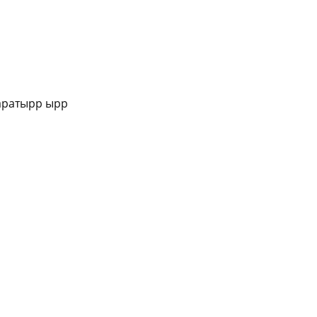
аратырр ырр
ki
ger
e