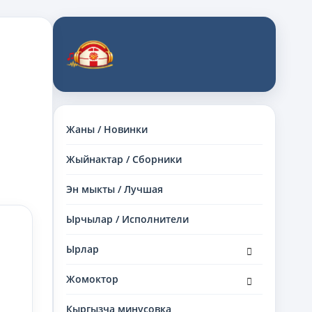
Жаны / Новинки
Жыйнактар / Сборники
Эн мыкты / Лучшая
Ырчылар / Исполнители
раскрыть
Ырлар
дочернее
меню
раскрыть
Жомоктор
дочернее
меню
Кыргызча минусовка